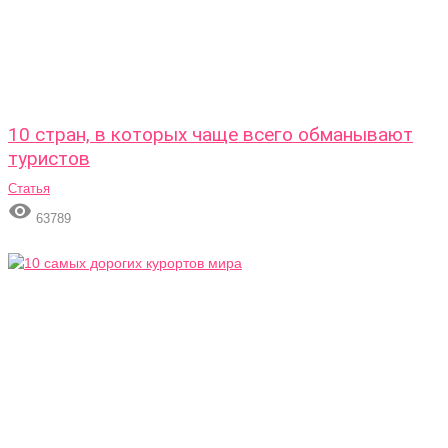
10 стран, в которых чаще всего обманывают
туристов
Статья

63789