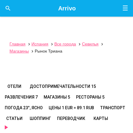
☰

Arrivo
Главная
Испания
Все города
Севилья




Магазины
Рынок Триана

ОТЕЛИ
ДОСТОПРИМЕЧАТЕЛЬНОСТИ
15
РАЗВЛЕЧЕНИЯ
7
МАГАЗИНЫ
5
РЕСТОРАНЫ
5
ПОГОДА
23°, ЯСНО
ЦЕНЫ
1 EUR = 89.1 RUB
ТРАНСПОРТ
СТАТЬИ
ШОППИНГ
ПЕРЕВОДЧИК
КАРТЫ
