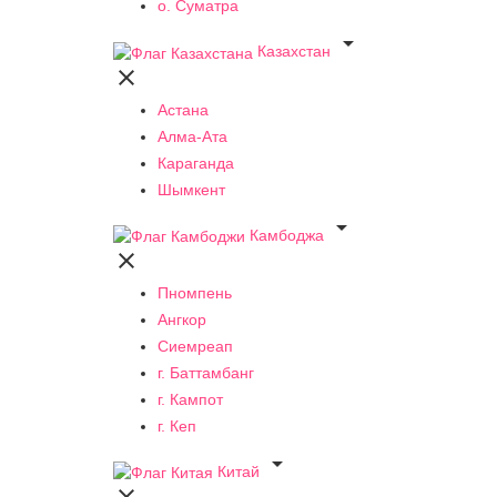
о. Суматра

Казахстан

Астана
Алма-Ата
Караганда
Шымкент

Камбоджа

Пномпень
Ангкор
Сиемреап
г. Баттамбанг
г. Кампот
г. Кеп

Китай