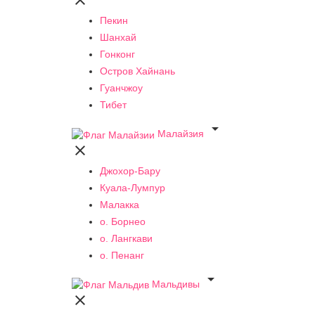

Пекин
Шанхай
Гонконг
Остров Хайнань
Гуанчжоу
Тибет

Малайзия

Джохор-Бару
Куала-Лумпур
Малакка
о. Борнео
о. Лангкави
о. Пенанг

Мальдивы
