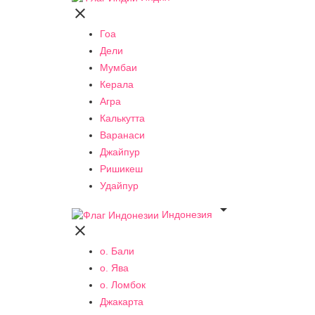

Гоа
Дели
Мумбаи
Керала
Агра
Калькутта
Варанаси
Джайпур
Ришикеш
Удайпур

Индонезия

о. Бали
о. Ява
о. Ломбок
Джакарта