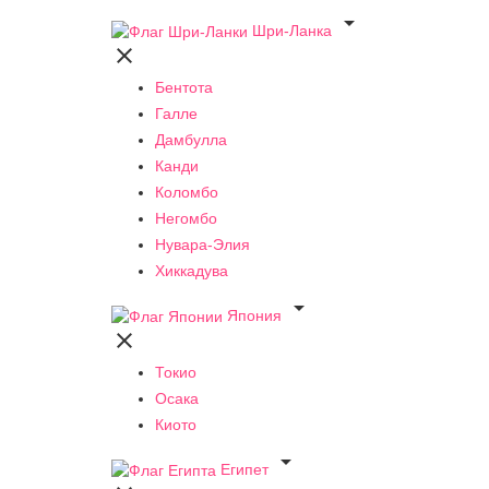

Шри-Ланка

Бентота
Галле
Дамбулла
Канди
Коломбо
Негомбо
Нувара-Элия
Хиккадува

Япония

Токио
Осака
Киото

Египет