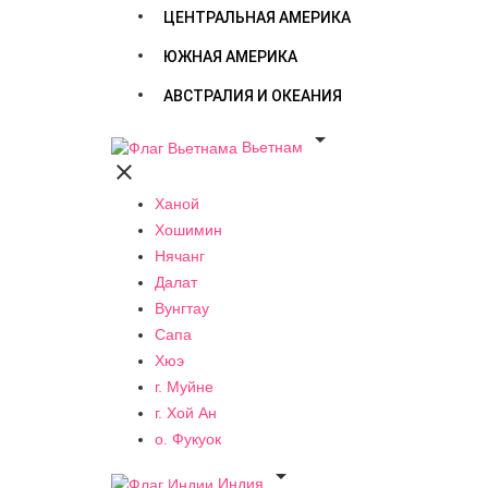
ЦЕНТРАЛЬНАЯ АМЕРИКА
ЮЖНАЯ АМЕРИКА
АВСТРАЛИЯ И ОКЕАНИЯ

Вьетнам

Ханой
Хошимин
Нячанг
Далат
Вунгтау
Сапа
Хюэ
г. Муйне
г. Хой Ан
о. Фукуок

Индия