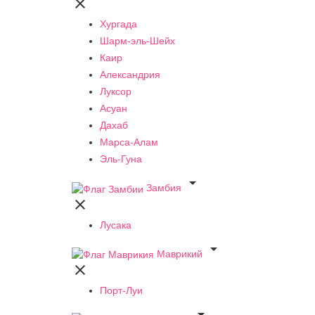

Хургада
Шарм-эль-Шейх
Каир
Александрия
Луксор
Асуан
Дахаб
Марса-Алам
Эль-Гуна

Замбия

Лусака

Маврикий

Порт-Луи
