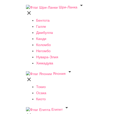

Шри-Ланка

Бентота
Галле
Дамбулла
Канди
Коломбо
Негомбо
Нувара-Элия
Хиккадува

Япония

Токио
Осака
Киото

Египет