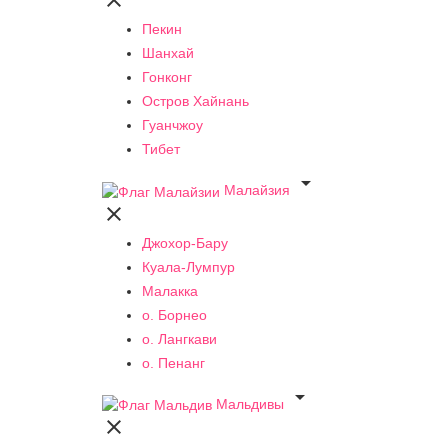

Пекин
Шанхай
Гонконг
Остров Хайнань
Гуанчжоу
Тибет

Малайзия

Джохор-Бару
Куала-Лумпур
Малакка
о. Борнео
о. Лангкави
о. Пенанг

Мальдивы
