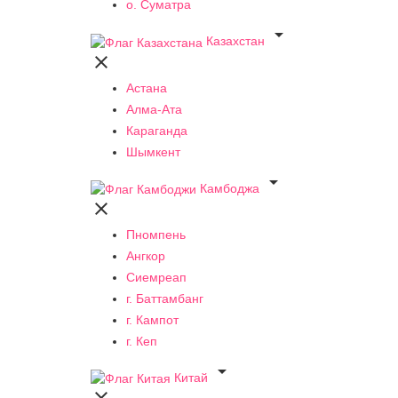
о. Суматра

Казахстан

Астана
Алма-Ата
Караганда
Шымкент

Камбоджа

Пномпень
Ангкор
Сиемреап
г. Баттамбанг
г. Кампот
г. Кеп

Китай