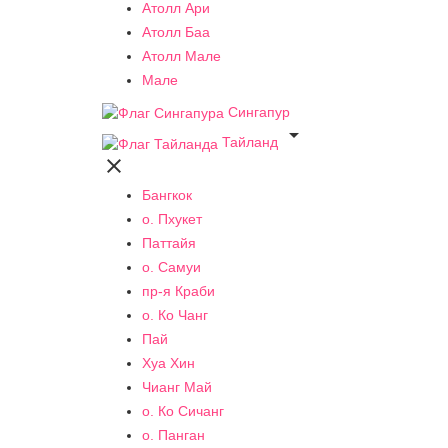
Атолл Ари
Атолл Баа
Атолл Мале
Мале
Сингапур

Тайланд

Бангкок
о. Пхукет
Паттайя
о. Самуи
пр-я Краби
о. Ко Чанг
Пай
Хуа Хин
Чианг Май
о. Ко Сичанг
о. Панган