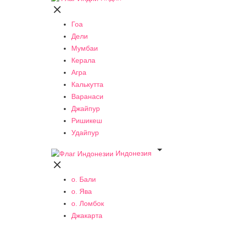

Гоа
Дели
Мумбаи
Керала
Агра
Калькутта
Варанаси
Джайпур
Ришикеш
Удайпур

Индонезия

о. Бали
о. Ява
о. Ломбок
Джакарта