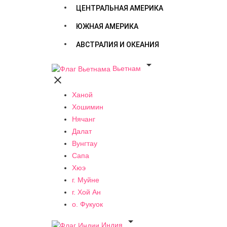
ЦЕНТРАЛЬНАЯ АМЕРИКА
ЮЖНАЯ АМЕРИКА
АВСТРАЛИЯ И ОКЕАНИЯ

Вьетнам

Ханой
Хошимин
Нячанг
Далат
Вунгтау
Сапа
Хюэ
г. Муйне
г. Хой Ан
о. Фукуок

Индия