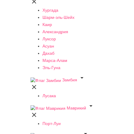

Хургада
Шарм-эль-Шейх
Каир
Александрия
Луксор
Асуан
Дахаб
Марса-Алам
Эль-Гуна

Замбия

Лусака

Маврикий

Порт-Луи
