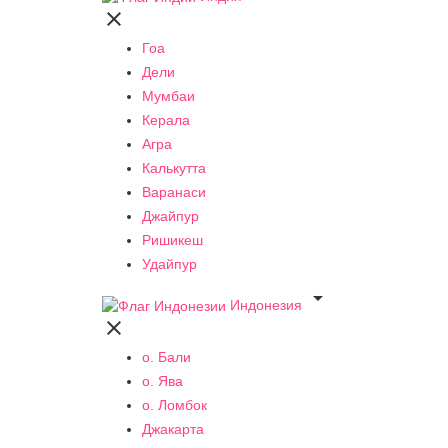

Гоа
Дели
Мумбаи
Керала
Агра
Калькутта
Варанаси
Джайпур
Ришикеш
Удайпур

Индонезия

о. Бали
о. Ява
о. Ломбок
Джакарта