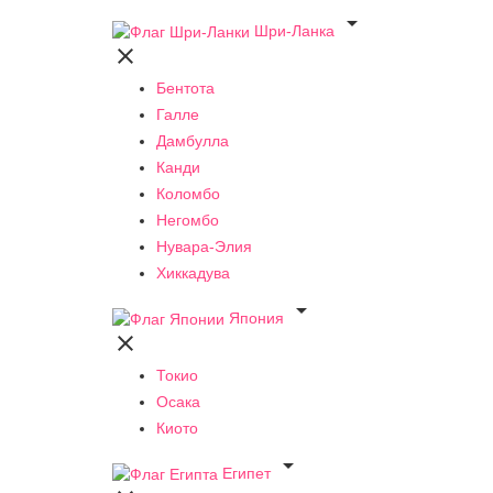

Шри-Ланка

Бентота
Галле
Дамбулла
Канди
Коломбо
Негомбо
Нувара-Элия
Хиккадува

Япония

Токио
Осака
Киото

Египет