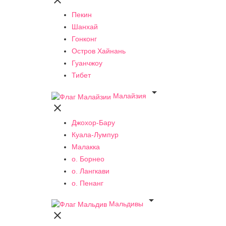

Пекин
Шанхай
Гонконг
Остров Хайнань
Гуанчжоу
Тибет

Малайзия

Джохор-Бару
Куала-Лумпур
Малакка
о. Борнео
о. Лангкави
о. Пенанг

Мальдивы
