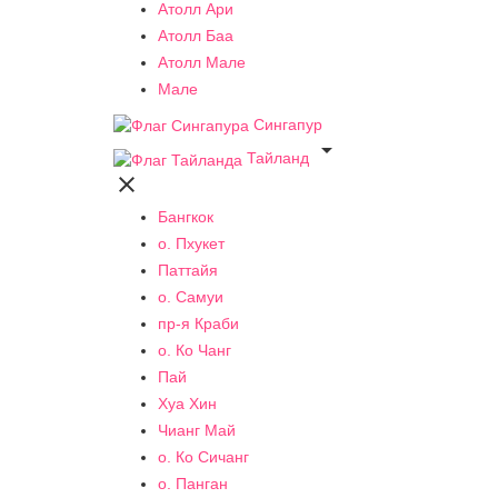
Атолл Ари
Атолл Баа
Атолл Мале
Мале
Сингапур

Тайланд

Бангкок
о. Пхукет
Паттайя
о. Самуи
пр-я Краби
о. Ко Чанг
Пай
Хуа Хин
Чианг Май
о. Ко Сичанг
о. Панган