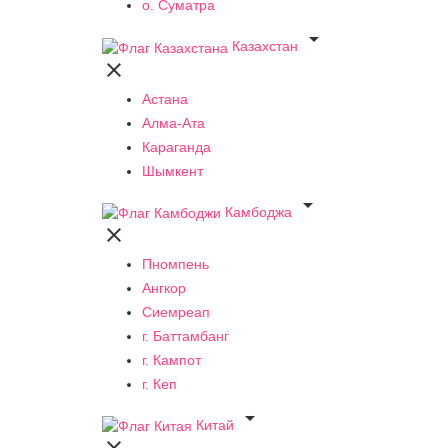
о. Суматра

Казахстан

Астана
Алма-Ата
Караганда
Шымкент

Камбоджа

Пномпень
Ангкор
Сиемреап
г. Баттамбанг
г. Кампот
г. Кеп

Китай