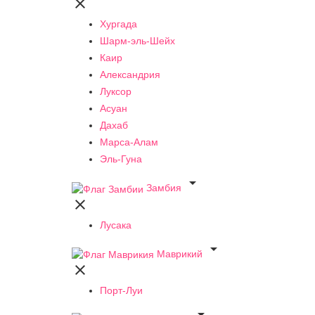

Хургада
Шарм-эль-Шейх
Каир
Александрия
Луксор
Асуан
Дахаб
Марса-Алам
Эль-Гуна

Замбия

Лусака

Маврикий

Порт-Луи
