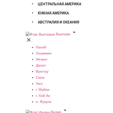
ЦЕНТРАЛЬНАЯ АМЕРИКА
ЮЖНАЯ АМЕРИКА
АВСТРАЛИЯ И ОКЕАНИЯ

Вьетнам

Ханой
Хошимин
Нячанг
Далат
Вунгтау
Сапа
Хюэ
г. Муйне
г. Хой Ан
о. Фукуок

Индия