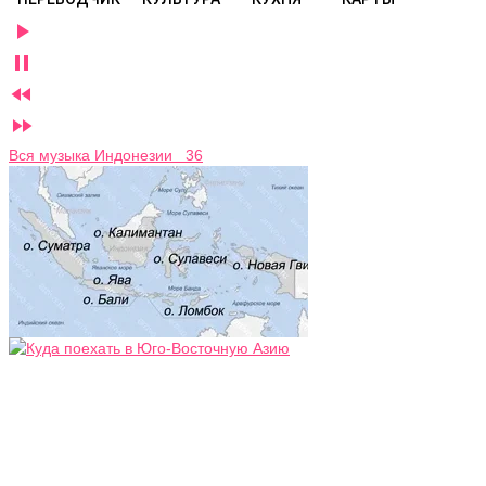




Вся музыка Индонезии 36