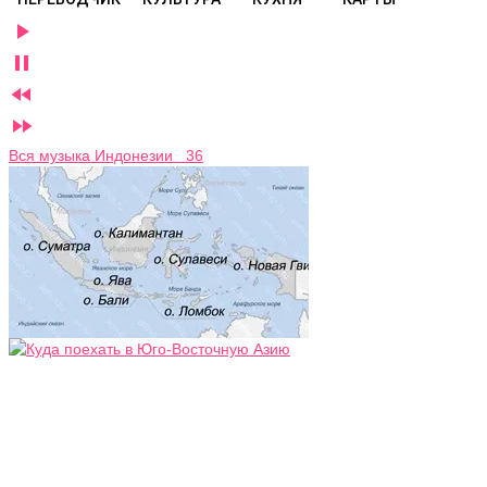




Вся музыка Индонезии 36