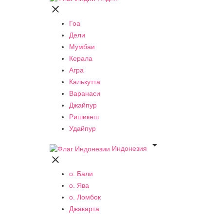

Гоа
Дели
Мумбаи
Керала
Агра
Калькутта
Варанаси
Джайпур
Ришикеш
Удайпур

Индонезия

о. Бали
о. Ява
о. Ломбок
Джакарта