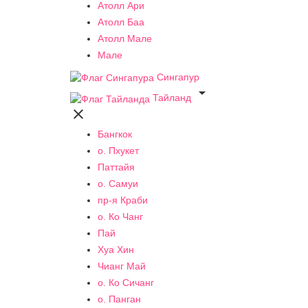
Атолл Ари
Атолл Баа
Атолл Мале
Мале
Сингапур

Тайланд

Бангкок
о. Пхукет
Паттайя
о. Самуи
пр-я Краби
о. Ко Чанг
Пай
Хуа Хин
Чианг Май
о. Ко Сичанг
о. Панган