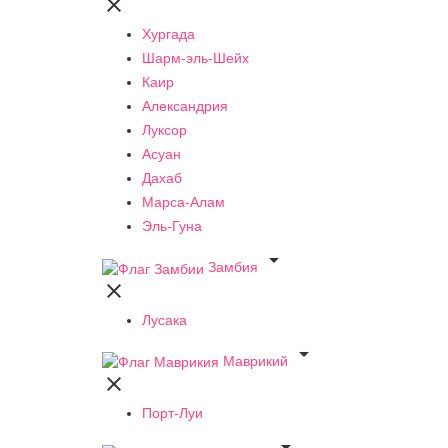

Хургада
Шарм-эль-Шейх
Каир
Александрия
Луксор
Асуан
Дахаб
Марса-Алам
Эль-Гуна

Замбия

Лусака

Маврикий

Порт-Луи
