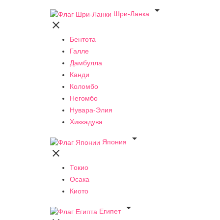

Шри-Ланка

Бентота
Галле
Дамбулла
Канди
Коломбо
Негомбо
Нувара-Элия
Хиккадува

Япония

Токио
Осака
Киото

Египет