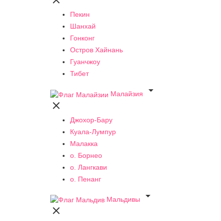

Пекин
Шанхай
Гонконг
Остров Хайнань
Гуанчжоу
Тибет

Малайзия

Джохор-Бару
Куала-Лумпур
Малакка
о. Борнео
о. Лангкави
о. Пенанг

Мальдивы
