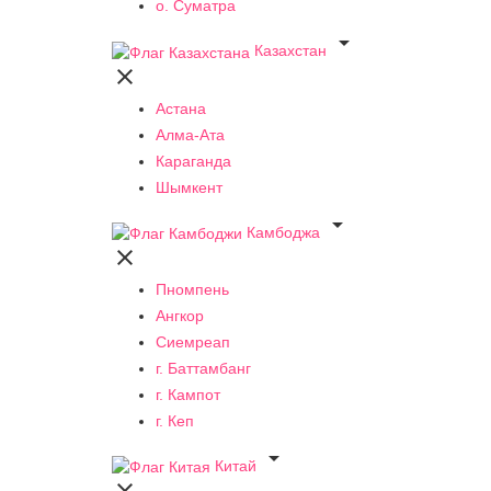
о. Суматра

Казахстан

Астана
Алма-Ата
Караганда
Шымкент

Камбоджа

Пномпень
Ангкор
Сиемреап
г. Баттамбанг
г. Кампот
г. Кеп

Китай