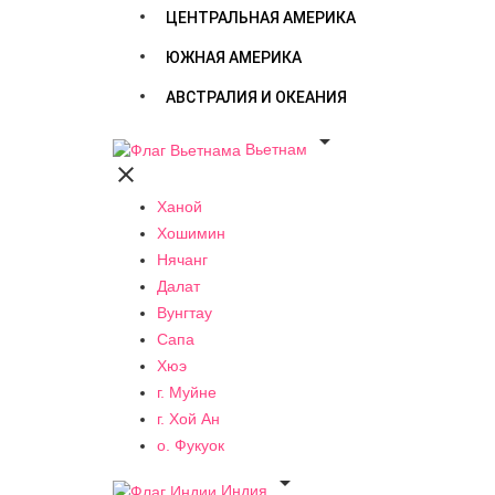
ЦЕНТРАЛЬНАЯ АМЕРИКА
ЮЖНАЯ АМЕРИКА
АВСТРАЛИЯ И ОКЕАНИЯ

Вьетнам

Ханой
Хошимин
Нячанг
Далат
Вунгтау
Сапа
Хюэ
г. Муйне
г. Хой Ан
о. Фукуок

Индия