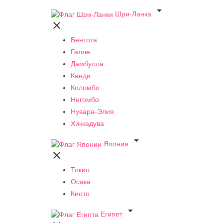

Шри-Ланка

Бентота
Галле
Дамбулла
Канди
Коломбо
Негомбо
Нувара-Элия
Хиккадува

Япония

Токио
Осака
Киото

Египет