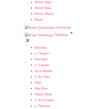
Атолл Ари
Атолл Баа
Атолл Мале
Мале
Сингапур

Тайланд

Бангкок
о. Пхукет
Паттайя
о. Самуи
пр-я Краби
о. Ко Чанг
Пай
Хуа Хин
Чианг Май
о. Ко Сичанг
о. Панган