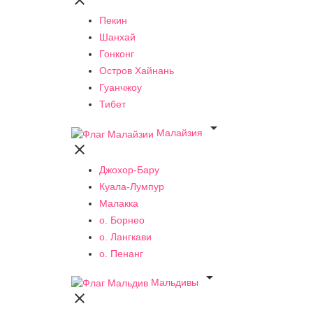

Пекин
Шанхай
Гонконг
Остров Хайнань
Гуанчжоу
Тибет

Малайзия

Джохор-Бару
Куала-Лумпур
Малакка
о. Борнео
о. Лангкави
о. Пенанг

Мальдивы
