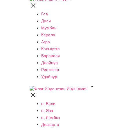

Гоа
Дели
Мумбаи
Керала
Агра
Калькутта
Варанаси
Джайпур
Ришикеш
Удайпур

Индонезия

о. Бали
о. Ява
о. Ломбок
Джакарта