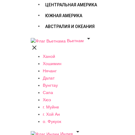
ЦЕНТРАЛЬНАЯ АМЕРИКА
ЮЖНАЯ АМЕРИКА
АВСТРАЛИЯ И ОКЕАНИЯ

Вьетнам

Ханой
Хошимин
Нячанг
Далат
Вунгтау
Сапа
Хюэ
г. Муйне
г. Хой Ан
о. Фукуок

Индия