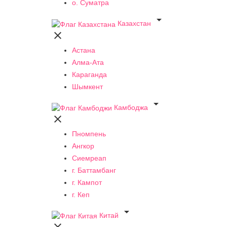
о. Суматра

Казахстан

Астана
Алма-Ата
Караганда
Шымкент

Камбоджа

Пномпень
Ангкор
Сиемреап
г. Баттамбанг
г. Кампот
г. Кеп

Китай