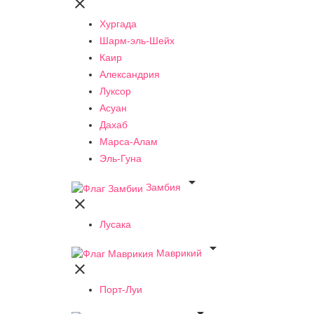

Хургада
Шарм-эль-Шейх
Каир
Александрия
Луксор
Асуан
Дахаб
Марса-Алам
Эль-Гуна

Замбия

Лусака

Маврикий

Порт-Луи
