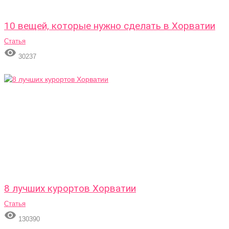
10 вещей, которые нужно сделать в Хорватии
Статья

30237
8 лучших курортов Хорватии
Статья

130390