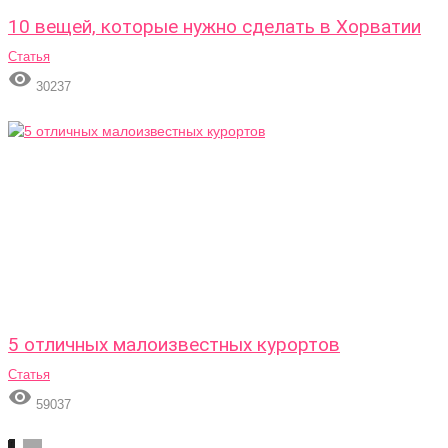
10 вещей, которые нужно сделать в Хорватии
Статья

30237
5 отличных малоизвестных курортов
Статья

59037