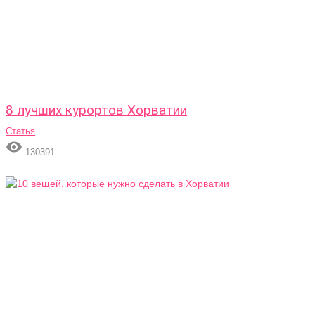
8 лучших курортов Хорватии
Статья

130391