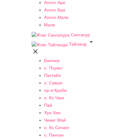
Атолл Ари
Атолл Баа
Атолл Мале
Мале
Сингапур

Тайланд

Бангкок
о. Пхукет
Паттайя
о. Самуи
пр-я Краби
о. Ко Чанг
Пай
Хуа Хин
Чианг Май
о. Ко Сичанг
о. Панган