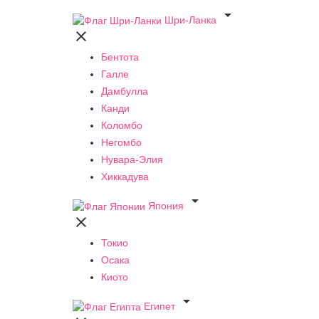

Шри-Ланка

Бентота
Галле
Дамбулла
Канди
Коломбо
Негомбо
Нувара-Элия
Хиккадува

Япония

Токио
Осака
Киото

Египет