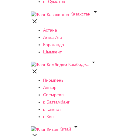
о. Суматра

Казахстан

Астана
Алма-Ата
Караганда
Шымкент

Камбоджа

Пномпень
Ангкор
Сиемреап
г. Баттамбанг
г. Кампот
г. Кеп

Китай