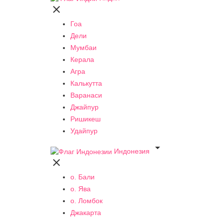

Гоа
Дели
Мумбаи
Керала
Агра
Калькутта
Варанаси
Джайпур
Ришикеш
Удайпур

Индонезия

о. Бали
о. Ява
о. Ломбок
Джакарта