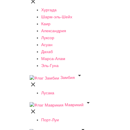

Хургада
Шарм-эль-Шейх
Каир
Александрия
Луксор
Асуан
Дахаб
Марса-Алам
Эль-Гуна

Замбия

Лусака

Маврикий

Порт-Луи
