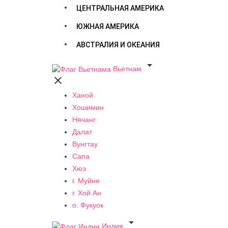
ЦЕНТРАЛЬНАЯ АМЕРИКА
ЮЖНАЯ АМЕРИКА
АВСТРАЛИЯ И ОКЕАНИЯ

Вьетнам

Ханой
Хошимин
Нячанг
Далат
Вунгтау
Сапа
Хюэ
г. Муйне
г. Хой Ан
о. Фукуок

Индия