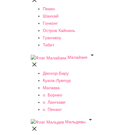

Пекин
Шанхай
Гонконг
Остров Хайнань
Гуанчжоу
Тибет

Малайзия

Джохор-Бару
Куала-Лумпур
Малакка
о. Борнео
о. Лангкави
о. Пенанг

Мальдивы
