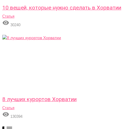
10 вещей, которые нужно сделать в Хорватии
Статья

30240
8 лучших курортов Хорватии
Статья

130394