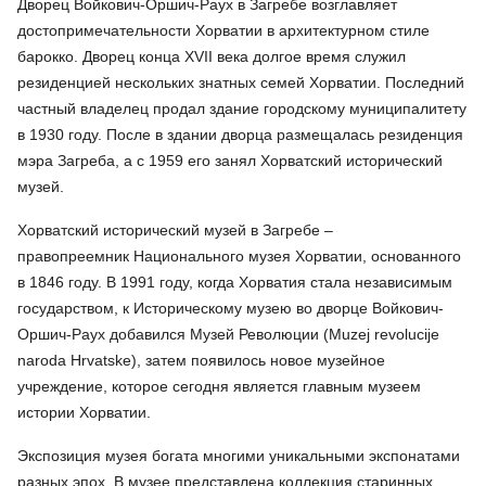
Дворец Войкович-Оршич-Раух в Загребе возглавляет
достопримечательности Хорватии в архитектурном стиле
барокко. Дворец конца XVII века долгое время служил
резиденцией нескольких знатных семей Хорватии. Последний
частный владелец продал здание городскому муниципалитету
в 1930 году. После в здании дворца размещалась резиденция
мэра Загреба, а с 1959 его занял Хорватский исторический
музей.
Хорватский исторический музей в Загребе –
правопреемник Национального музея Хорватии, основанного
в 1846 году. В 1991 году, когда Хорватия стала независимым
государством, к Историческому музею во дворце Войкович-
Оршич-Раух добавился Музей Революции (Muzej revolucije
naroda Hrvatske), затем появилось новое музейное
учреждение, которое сегодня является главным музеем
истории Хорватии.
Экспозиция музея богата многими уникальными экспонатами
разных эпох. В музее представлена коллекция старинных