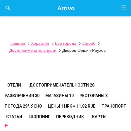
☰

Arrivo
Главная
Хорватия
Все города
Загреб




Достопримечательности
Дворец Оршич-Раухов

ОТЕЛИ
ДОСТОПРИМЕЧАТЕЛЬНОСТИ
28
РАЗВЛЕЧЕНИЯ
30
МАГАЗИНЫ
10
РЕСТОРАНЫ
3
ПОГОДА
29°, ЯСНО
ЦЕНЫ
1 HRK = 11.82 RUB
ТРАНСПОРТ
СТАТЬИ
ШОППИНГ
ПЕРЕВОДЧИК
КАРТЫ
