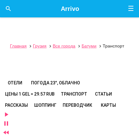
☰

Arrivo
Главная
Грузия
Все города
Батуми
Транспорт




ОТЕЛИ
ПОГОДА
23°, ОБЛАЧНО
ЦЕНЫ
1 GEL = 29.57 RUB
ТРАНСПОРТ
СТАТЬИ
РАССКАЗЫ
ШОППИНГ
ПЕРЕВОДЧИК
КАРТЫ


