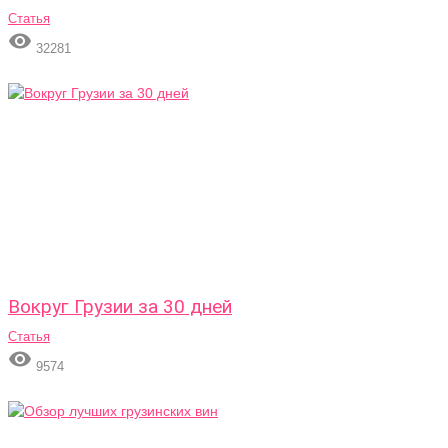
Статья

32281
Вокруг Грузии за 30 дней
Статья

9574