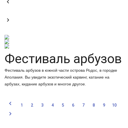


Фестиваль арбузов
Фестиваль арбузов в южной части острова Родос, в городке
Аполакия. Вы увидите экзотический карвинг, катание на
арбузах, кидание арбузов и многое другое.

1
2
3
4
5
6
7
8
9
10
