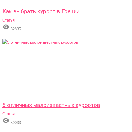
Как выбрать курорт в Греции
Статья

32835
5 отличных малоизвестных курортов
Статья

59033