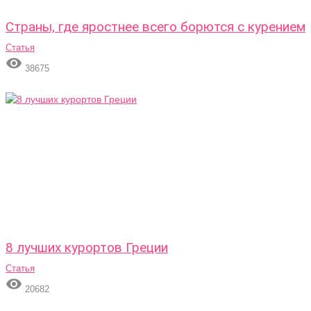
Страны, где яростнее всего борются с курением
Статья

38675
8 лучших курортов Греции
Статья

20682