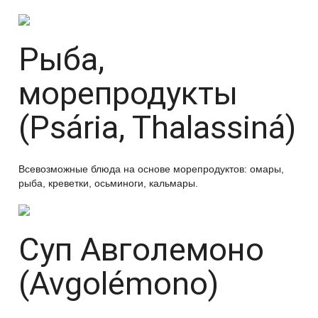
Рыба,
морепродукты
(Psária, Thalassiná)
Всевозможные блюда на основе морепродуктов: омары,
рыба, креветки, осьминоги, кальмары.
Суп Авголемоно
(Avgolémono)