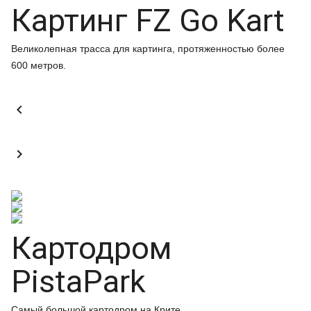
Картинг FZ Go Kart
Великолепная трасса для картинга, протяженностью более
600 метров.


Картодром
PistaPark
Самый большой картодром на Крите.