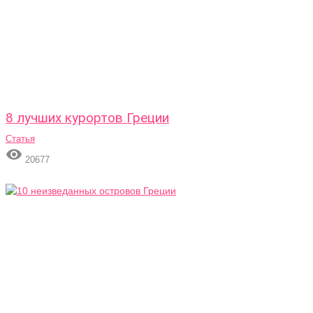
8 лучших курортов Греции
Статья

20677