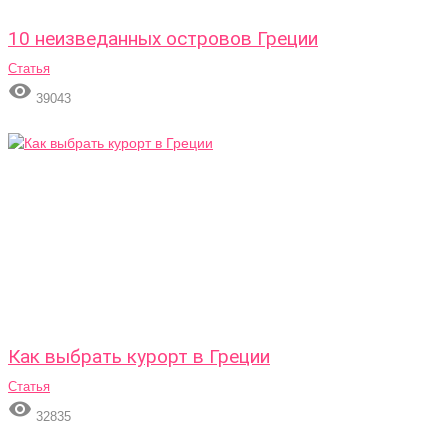
10 неизведанных островов Греции
Статья

39043
Как выбрать курорт в Греции
Статья

32835