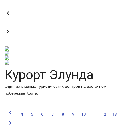


Курорт Элунда
Один из главных туристических центров на восточном
побережье Крита.

4
5
6
7
8
9
10
11
12
13
