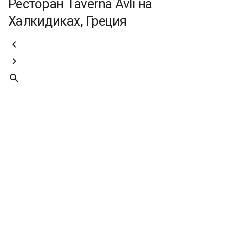
Ресторан Taverna Avli на
Халкидиках, Греция


