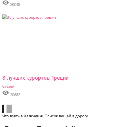

39048
8 лучших курортов Греции
Статья

20682
Что взять в Халкидики
Список вещей в дорогу