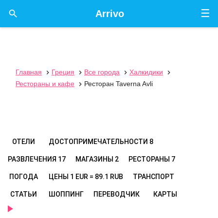
☰

Arrivo
Главная
Греция
Все города
Халкидики




Рестораны и кафе
Ресторан Taverna Avli

ОТЕЛИ
ДОСТОПРИМЕЧАТЕЛЬНОСТИ
8
РАЗВЛЕЧЕНИЯ
17
МАГАЗИНЫ
2
РЕСТОРАНЫ
7
ПОГОДА
ЦЕНЫ
1 EUR = 89.1 RUB
ТРАНСПОРТ
СТАТЬИ
ШОППИНГ
ПЕРЕВОДЧИК
КАРТЫ
