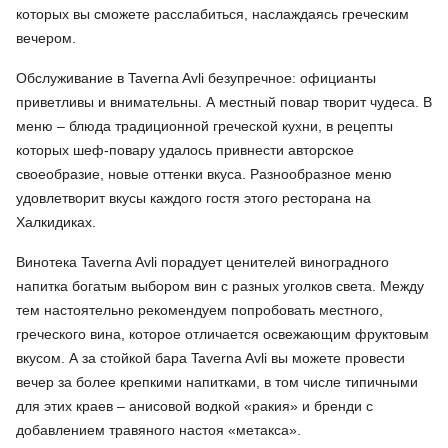
которых вы сможете расслабиться, наслаждаясь греческим
вечером.
Обслуживание в Taverna Avli безупречное: официанты
приветливы и внимательны. А местный повар творит чудеса. В
меню – блюда традиционной греческой кухни, в рецепты
которых шеф-повару удалось привнести авторское
своеобразие, новые оттенки вкуса. Разнообразное меню
удовлетворит вкусы каждого гостя этого ресторана на
Халкидиках.
Винотека Taverna Avli порадует ценителей виноградного
напитка богатым выбором вин с разных уголков света. Между
тем настоятельно рекомендуем попробовать местного,
греческого вина, которое отличается освежающим фруктовым
вкусом. А за стойкой бара Taverna Avli вы можете провести
вечер за более крепкими напитками, в том числе типичными
для этих краев – анисовой водкой «ракия» и бренди с
добавлением травяного настоя «метакса».