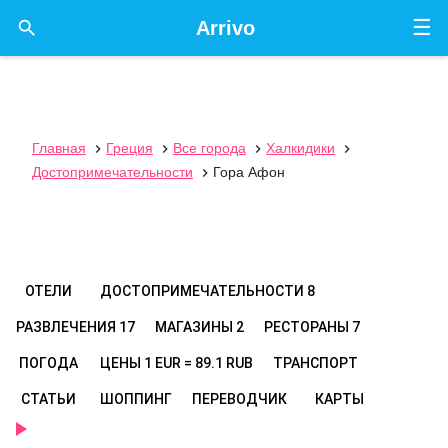
☰

Arrivo
Главная
Греция
Все города
Халкидики




Достопримечательности
Гора Афон

ОТЕЛИ
ДОСТОПРИМЕЧАТЕЛЬНОСТИ
8
РАЗВЛЕЧЕНИЯ
17
МАГАЗИНЫ
2
РЕСТОРАНЫ
7
ПОГОДА
ЦЕНЫ
1 EUR = 89.1 RUB
ТРАНСПОРТ
СТАТЬИ
ШОППИНГ
ПЕРЕВОДЧИК
КАРТЫ
