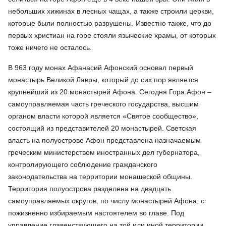
небольших хижинах в лесных чащах, а также строили церкви,
которые были полностью разрушены. Извеcтно также, что до
первых христиан на горе стояли языческие храмы, от которых
тоже ничего не осталось.
В 963 году монах Афанасий Афонский основал первый
монастырь Великой Лавры, который до сих пор является
крупнейший из 20 монастырей Афона. Сегодня Гора Афон –
самоуправляемая часть греческого государства, высшим
органом власти которой является «Святое сообщество»,
состоящий из представителей 20 монастырей. Светская
власть на полуострове Афон представлена назначаемым
греческим министерством иностранных дел губернатора,
контролирующего соблюдение гражданского
законодательства на территории монашеской общины.
Территория полуострова разделена на двадцать
самоуправляемых округов, по числу монастырей Афона, с
пожизненно избираемым настоятелем во главе. Под
управление главенствующего на той или иной территории