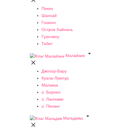

Пекин
Шанхай
Гонконг
Остров Хайнань
Гуанчжоу
Тибет

Малайзия

Джохор-Бару
Куала-Лумпур
Малакка
о. Борнео
о. Лангкави
о. Пенанг

Мальдивы
