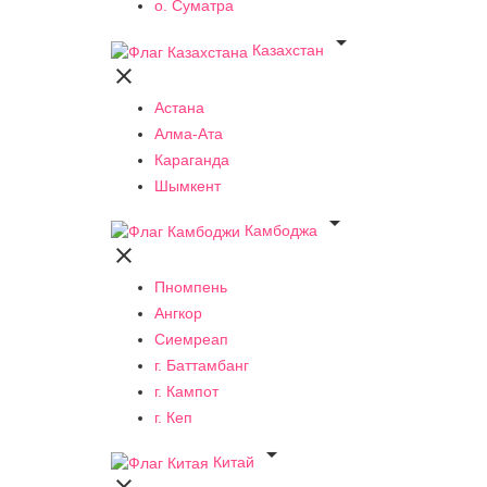
о. Суматра

Казахстан

Астана
Алма-Ата
Караганда
Шымкент

Камбоджа

Пномпень
Ангкор
Сиемреап
г. Баттамбанг
г. Кампот
г. Кеп

Китай