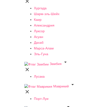

Хургада
Шарм-эль-Шейх
Каир
Александрия
Луксор
Асуан
Дахаб
Марса-Алам
Эль-Гуна

Замбия

Лусака

Маврикий

Порт-Луи
