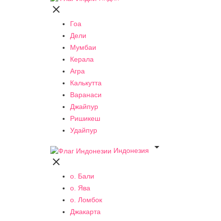

Гоа
Дели
Мумбаи
Керала
Агра
Калькутта
Варанаси
Джайпур
Ришикеш
Удайпур

Индонезия

о. Бали
о. Ява
о. Ломбок
Джакарта