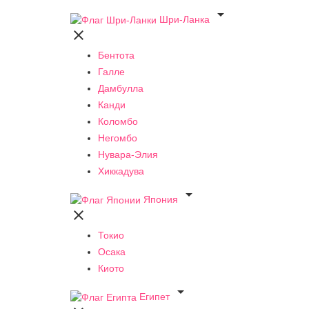

Шри-Ланка

Бентота
Галле
Дамбулла
Канди
Коломбо
Негомбо
Нувара-Элия
Хиккадува

Япония

Токио
Осака
Киото

Египет