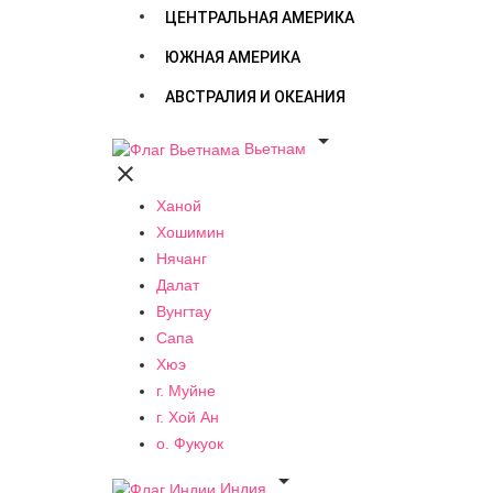
ЦЕНТРАЛЬНАЯ АМЕРИКА
ЮЖНАЯ АМЕРИКА
АВСТРАЛИЯ И ОКЕАНИЯ

Вьетнам

Ханой
Хошимин
Нячанг
Далат
Вунгтау
Сапа
Хюэ
г. Муйне
г. Хой Ан
о. Фукуок

Индия