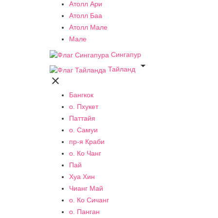
Атолл Ари
Атолл Баа
Атолл Мале
Мале
Сингапур

Тайланд

Бангкок
о. Пхукет
Паттайя
о. Самуи
пр-я Краби
о. Ко Чанг
Пай
Хуа Хин
Чианг Май
о. Ко Сичанг
о. Панган