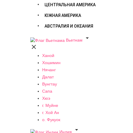
ЦЕНТРАЛЬНАЯ АМЕРИКА
ЮЖНАЯ АМЕРИКА
АВСТРАЛИЯ И ОКЕАНИЯ

Вьетнам

Ханой
Хошимин
Нячанг
Далат
Вунгтау
Сапа
Хюэ
г. Муйне
г. Хой Ан
о. Фукуок

Индия