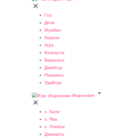

Гоа
Дели
Мумбаи
Керала
Агра
Калькутта
Варанаси
Джайпур
Ришикеш
Удайпур

Индонезия

о. Бали
о. Ява
о. Ломбок
Джакарта