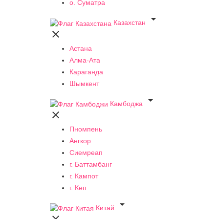
о. Суматра

Казахстан

Астана
Алма-Ата
Караганда
Шымкент

Камбоджа

Пномпень
Ангкор
Сиемреап
г. Баттамбанг
г. Кампот
г. Кеп

Китай