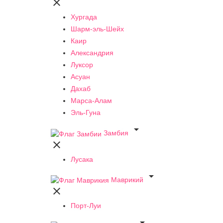

Хургада
Шарм-эль-Шейх
Каир
Александрия
Луксор
Асуан
Дахаб
Марса-Алам
Эль-Гуна

Замбия

Лусака

Маврикий

Порт-Луи
