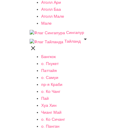
Атолл Ари
Атолл Баа
Атолл Мале
Мале
Сингапур

Тайланд

Бангкок
о. Пхукет
Паттайя
о. Самуи
пр-я Краби
о. Ко Чанг
Пай
Хуа Хин
Чианг Май
о. Ко Сичанг
о. Панган