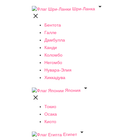

Шри-Ланка

Бентота
Галле
Дамбулла
Канди
Коломбо
Негомбо
Нувара-Элия
Хиккадува

Япония

Токио
Осака
Киото

Египет