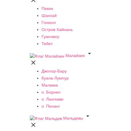

Пекин
Шанхай
Гонконг
Остров Хайнань
Гуанчжоу
Тибет

Малайзия

Джохор-Бару
Куала-Лумпур
Малакка
о. Борнео
о. Лангкави
о. Пенанг

Мальдивы
