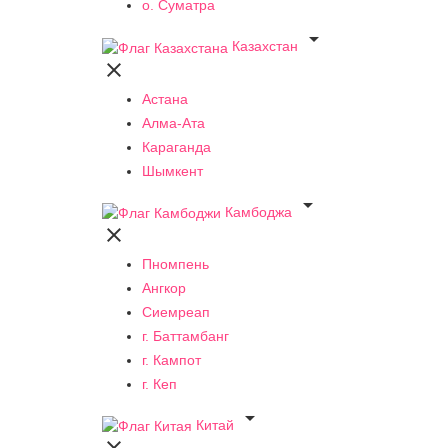
о. Суматра

Казахстан

Астана
Алма-Ата
Караганда
Шымкент

Камбоджа

Пномпень
Ангкор
Сиемреап
г. Баттамбанг
г. Кампот
г. Кеп

Китай