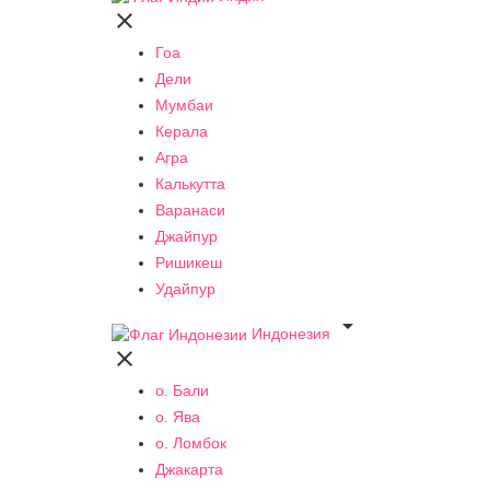

Гоа
Дели
Мумбаи
Керала
Агра
Калькутта
Варанаси
Джайпур
Ришикеш
Удайпур

Индонезия

о. Бали
о. Ява
о. Ломбок
Джакарта