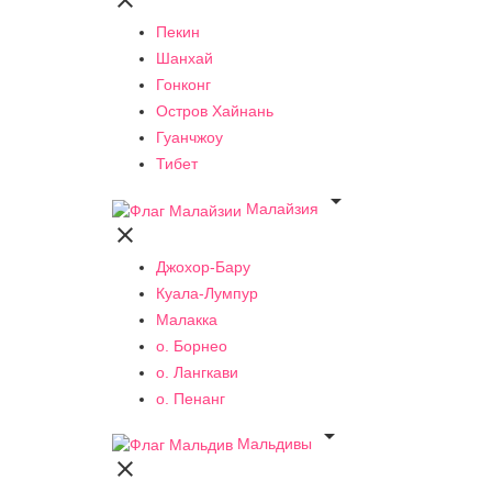

Пекин
Шанхай
Гонконг
Остров Хайнань
Гуанчжоу
Тибет

Малайзия

Джохор-Бару
Куала-Лумпур
Малакка
о. Борнео
о. Лангкави
о. Пенанг

Мальдивы
