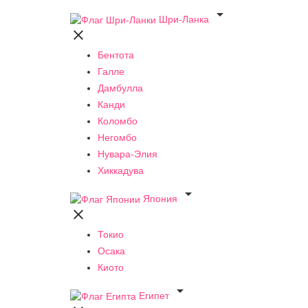

Шри-Ланка

Бентота
Галле
Дамбулла
Канди
Коломбо
Негомбо
Нувара-Элия
Хиккадува

Япония

Токио
Осака
Киото

Египет