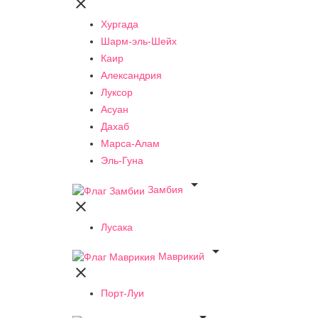

Хургада
Шарм-эль-Шейх
Каир
Александрия
Луксор
Асуан
Дахаб
Марса-Алам
Эль-Гуна

Замбия

Лусака

Маврикий

Порт-Луи
