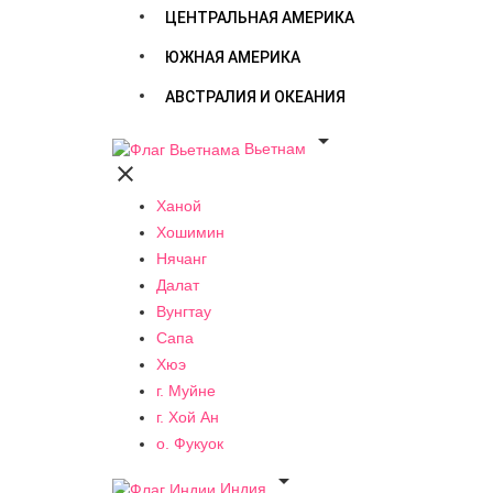
ЦЕНТРАЛЬНАЯ АМЕРИКА
ЮЖНАЯ АМЕРИКА
АВСТРАЛИЯ И ОКЕАНИЯ

Вьетнам

Ханой
Хошимин
Нячанг
Далат
Вунгтау
Сапа
Хюэ
г. Муйне
г. Хой Ан
о. Фукуок

Индия