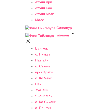
Атолл Ари
Атолл Баа
Атолл Мале
Мале
Сингапур

Тайланд

Бангкок
о. Пхукет
Паттайя
о. Самуи
пр-я Краби
о. Ко Чанг
Пай
Хуа Хин
Чианг Май
о. Ко Сичанг
о. Панган