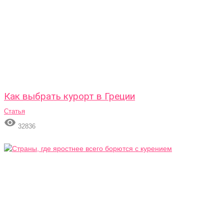
Как выбрать курорт в Греции
Статья

32836