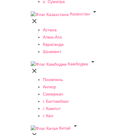
о. Суматра

Казахстан

Астана
Алма-Ата
Караганда
Шымкент

Камбоджа

Пномпень
Ангкор
Сиемреап
г. Баттамбанг
г. Кампот
г. Кеп

Китай