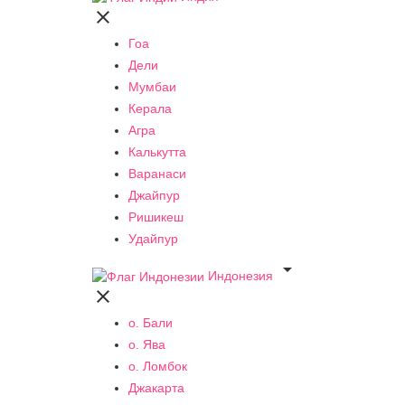

Гоа
Дели
Мумбаи
Керала
Агра
Калькутта
Варанаси
Джайпур
Ришикеш
Удайпур

Индонезия

о. Бали
о. Ява
о. Ломбок
Джакарта