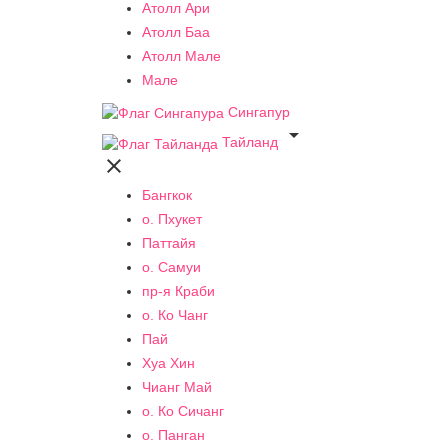
Атолл Ари
Атолл Баа
Атолл Мале
Мале
Сингапур

Тайланд

Бангкок
о. Пхукет
Паттайя
о. Самуи
пр-я Краби
о. Ко Чанг
Пай
Хуа Хин
Чианг Май
о. Ко Сичанг
о. Панган