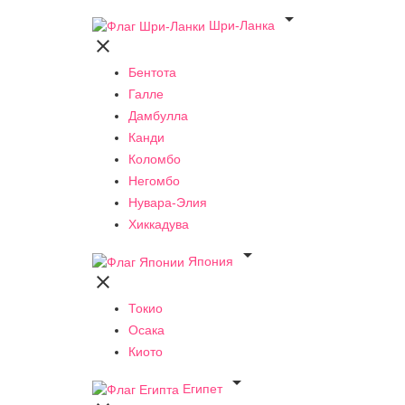

Шри-Ланка

Бентота
Галле
Дамбулла
Канди
Коломбо
Негомбо
Нувара-Элия
Хиккадува

Япония

Токио
Осака
Киото

Египет