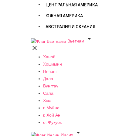
ЦЕНТРАЛЬНАЯ АМЕРИКА
ЮЖНАЯ АМЕРИКА
АВСТРАЛИЯ И ОКЕАНИЯ

Вьетнам

Ханой
Хошимин
Нячанг
Далат
Вунгтау
Сапа
Хюэ
г. Муйне
г. Хой Ан
о. Фукуок

Индия