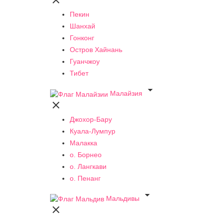

Пекин
Шанхай
Гонконг
Остров Хайнань
Гуанчжоу
Тибет

Малайзия

Джохор-Бару
Куала-Лумпур
Малакка
о. Борнео
о. Лангкави
о. Пенанг

Мальдивы
