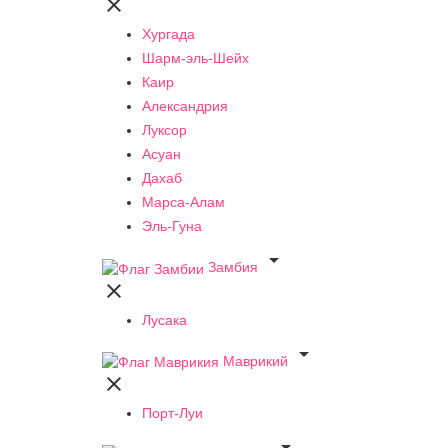

Хургада
Шарм-эль-Шейх
Каир
Александрия
Луксор
Асуан
Дахаб
Марса-Алам
Эль-Гуна

Замбия

Лусака

Маврикий

Порт-Луи
