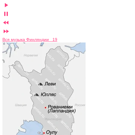




Вся музыка Финляндии 19