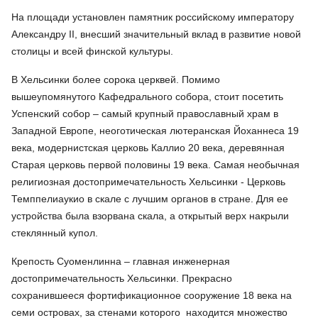
На площади установлен памятник российскому императору
Александру II, внесший значительный вклад в развитие новой
столицы и всей финской культуры.
В Хельсинки более сорока церквей. Помимо
вышеупомянутого Кафедрального собора, стоит посетить
Успенский собор – самый крупный православный храм в
Западной Европе, неоготическая лютеранская Йоханнеса 19
века, модернистская церковь Каллио 20 века, деревянная
Старая церковь первой половины 19 века. Самая необычная
религиозная достопримечательность Хельсинки - Церковь
Темппелиаукио в скале с лучшим органов в стране. Для ее
устройства была взорвана скала, а открытый верх накрыли
стеклянный купол.
Крепость Суоменлинна – главная инженерная
достопримечательность Хельсинки. Прекрасно
сохранившееся фортификационное сооружение 18 века на
семи островах, за стенами которого находится множество