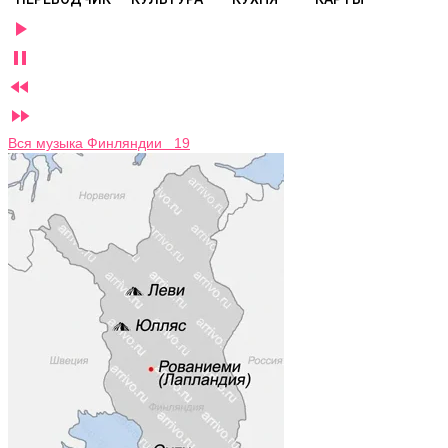




Вся музыка Финляндии 19