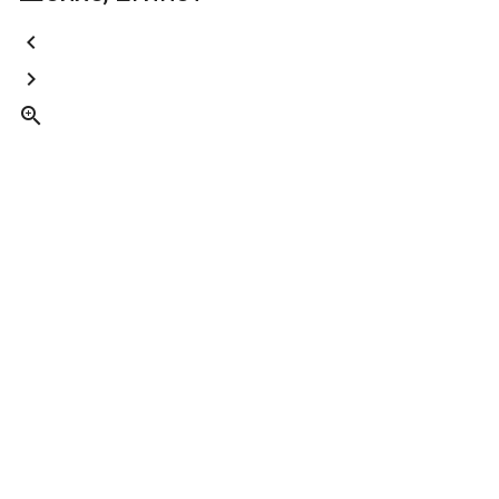


