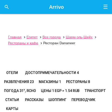
☰

Arrivo
Главная
Египет
Все города
Шарм-эль-Шейх




Рестораны и кафе
Ресторан Dananeer

ОТЕЛИ
ДОСТОПРИМЕЧАТЕЛЬНОСТИ
4
РАЗВЛЕЧЕНИЯ
23
МАГАЗИНЫ
1
РЕСТОРАНЫ
8
ПОГОДА
31°, ЯСНО
ЦЕНЫ
1 EGP = 1.54 RUB
ТРАНСПОРТ
СТАТЬИ
РАССКАЗЫ
ШОППИНГ
ПЕРЕВОДЧИК
КАРТЫ