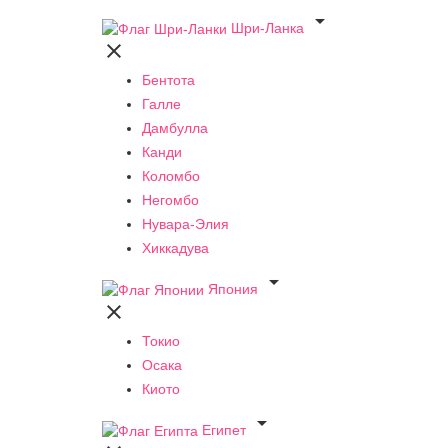

Шри-Ланка

Бентота
Галле
Дамбулла
Канди
Коломбо
Негомбо
Нувара-Элия
Хиккадува

Япония

Токио
Осака
Киото

Египет