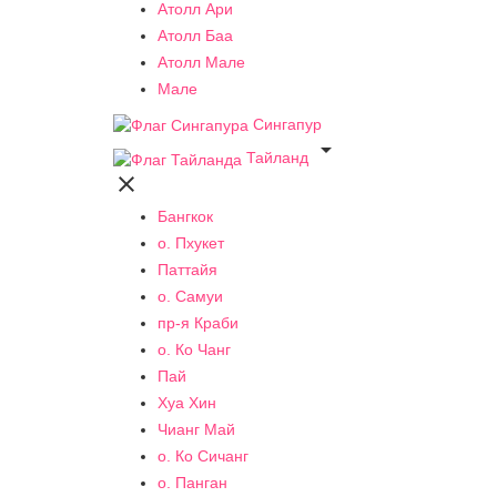
Атолл Ари
Атолл Баа
Атолл Мале
Мале
Сингапур

Тайланд

Бангкок
о. Пхукет
Паттайя
о. Самуи
пр-я Краби
о. Ко Чанг
Пай
Хуа Хин
Чианг Май
о. Ко Сичанг
о. Панган