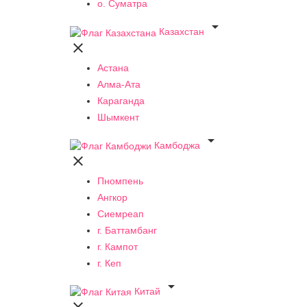
о. Суматра

Казахстан

Астана
Алма-Ата
Караганда
Шымкент

Камбоджа

Пномпень
Ангкор
Сиемреап
г. Баттамбанг
г. Кампот
г. Кеп

Китай