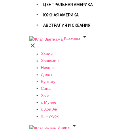
ЦЕНТРАЛЬНАЯ АМЕРИКА
ЮЖНАЯ АМЕРИКА
АВСТРАЛИЯ И ОКЕАНИЯ

Вьетнам

Ханой
Хошимин
Нячанг
Далат
Вунгтау
Сапа
Хюэ
г. Муйне
г. Хой Ан
о. Фукуок

Индия