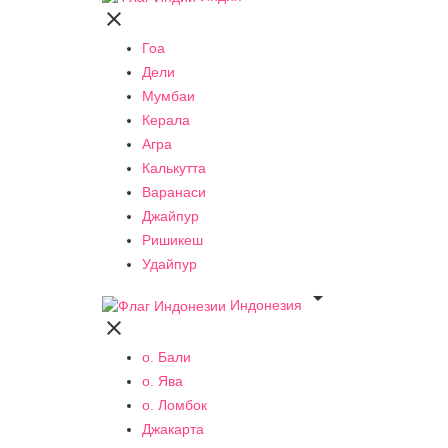

Гоа
Дели
Мумбаи
Керала
Агра
Калькутта
Варанаси
Джайпур
Ришикеш
Удайпур

Индонезия

о. Бали
о. Ява
о. Ломбок
Джакарта