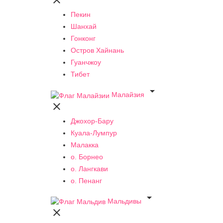

Пекин
Шанхай
Гонконг
Остров Хайнань
Гуанчжоу
Тибет

Малайзия

Джохор-Бару
Куала-Лумпур
Малакка
о. Борнео
о. Лангкави
о. Пенанг

Мальдивы
