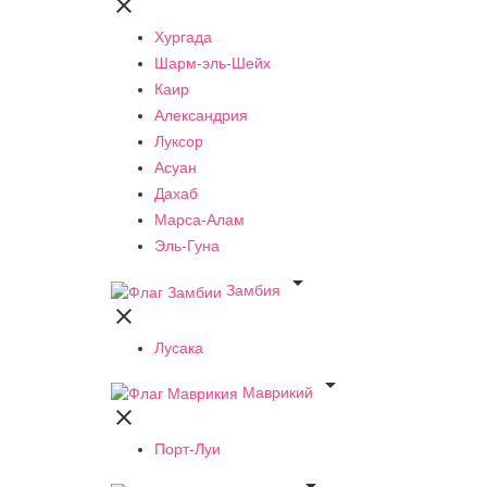

Хургада
Шарм-эль-Шейх
Каир
Александрия
Луксор
Асуан
Дахаб
Марса-Алам
Эль-Гуна

Замбия

Лусака

Маврикий

Порт-Луи
