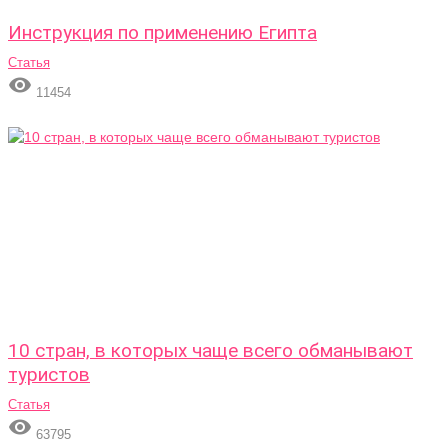
Инструкция по применению Египта
Статья

11454
10 стран, в которых чаще всего обманывают
туристов
Статья

63795