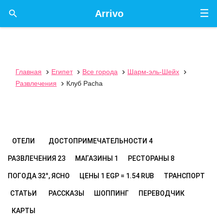
☰

Arrivo
Главная
Египет
Все города
Шарм-эль-Шейх




Развлечения
Клуб Pacha

ОТЕЛИ
ДОСТОПРИМЕЧАТЕЛЬНОСТИ
4
РАЗВЛЕЧЕНИЯ
23
МАГАЗИНЫ
1
РЕСТОРАНЫ
8
ПОГОДА
32°, ЯСНО
ЦЕНЫ
1 EGP = 1.54 RUB
ТРАНСПОРТ
СТАТЬИ
РАССКАЗЫ
ШОППИНГ
ПЕРЕВОДЧИК
КАРТЫ