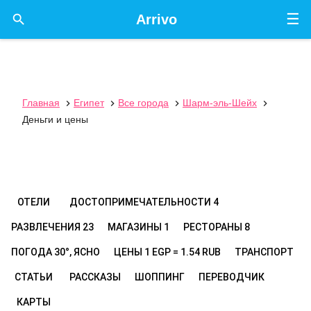
☰

Arrivo
Главная
Египет
Все города
Шарм-эль-Шейх




Деньги и цены
ОТЕЛИ
ДОСТОПРИМЕЧАТЕЛЬНОСТИ
4
РАЗВЛЕЧЕНИЯ
23
МАГАЗИНЫ
1
РЕСТОРАНЫ
8
ПОГОДА
30°, ЯСНО
ЦЕНЫ
1 EGP = 1.54 RUB
ТРАНСПОРТ
СТАТЬИ
РАССКАЗЫ
ШОППИНГ
ПЕРЕВОДЧИК
КАРТЫ