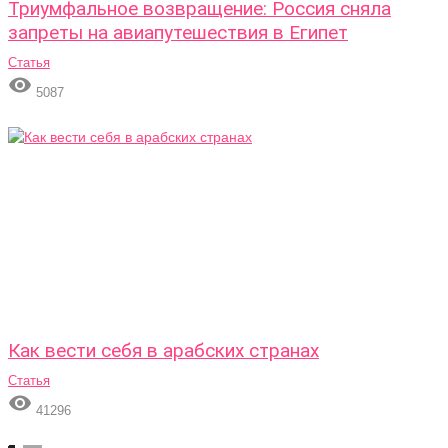
Триумфальное возвращение: Россия сняла
запреты на авиапутешествия в Египет
Статья

5087
Как вести себя в арабских странах
Статья

41296