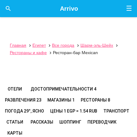
☰

Arrivo
Главная
Египет
Все города
Шарм-эль-Шейх




Рестораны и кафе
Ресторан-бар Mexican

ОТЕЛИ
ДОСТОПРИМЕЧАТЕЛЬНОСТИ
4
РАЗВЛЕЧЕНИЯ
23
МАГАЗИНЫ
1
РЕСТОРАНЫ
8
ПОГОДА
29°, ЯСНО
ЦЕНЫ
1 EGP = 1.54 RUB
ТРАНСПОРТ
СТАТЬИ
РАССКАЗЫ
ШОППИНГ
ПЕРЕВОДЧИК
КАРТЫ