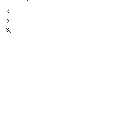


