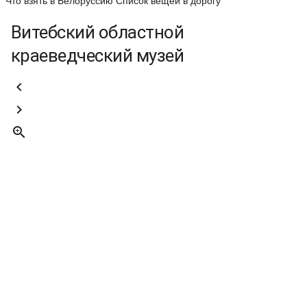
Что взять в Белоруссию
Список вещей в дорогу
Витебский областной
краеведческий музей


