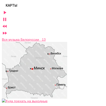
КАРТЫ




Вся музыка Белоруссии 13