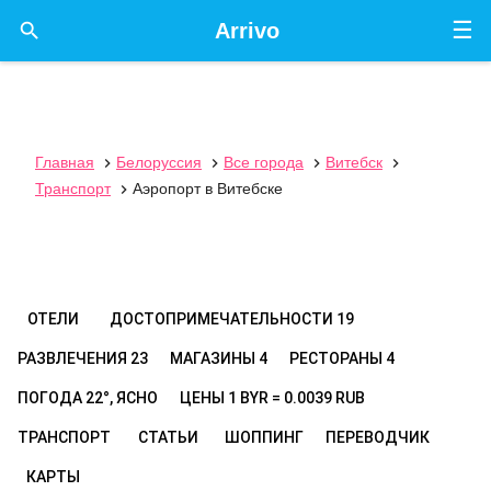
☰

Arrivo
Главная
Белоруссия
Все города
Витебск




Транспорт
Аэропорт в Витебске

ОТЕЛИ
ДОСТОПРИМЕЧАТЕЛЬНОСТИ
19
РАЗВЛЕЧЕНИЯ
23
МАГАЗИНЫ
4
РЕСТОРАНЫ
4
ПОГОДА
22°, ЯСНО
ЦЕНЫ
1 BYR = 0.0039 RUB
ТРАНСПОРТ
СТАТЬИ
ШОППИНГ
ПЕРЕВОДЧИК
КАРТЫ