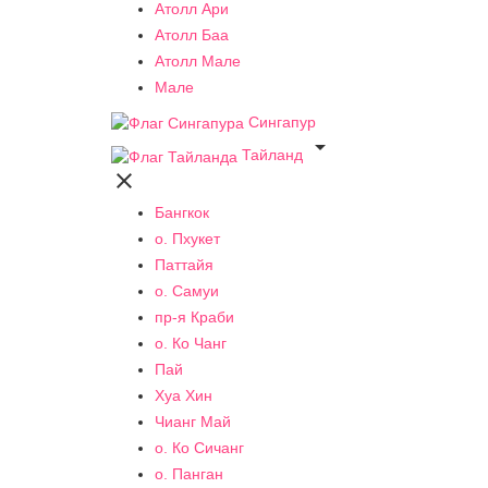
Атолл Ари
Атолл Баа
Атолл Мале
Мале
Сингапур

Тайланд

Бангкок
о. Пхукет
Паттайя
о. Самуи
пр-я Краби
о. Ко Чанг
Пай
Хуа Хин
Чианг Май
о. Ко Сичанг
о. Панган