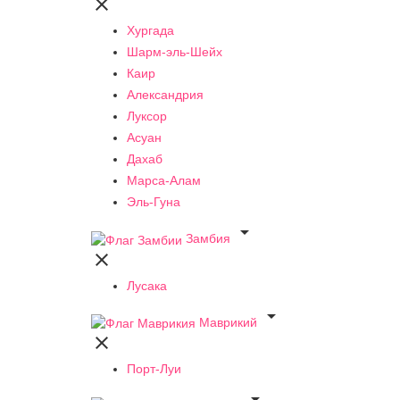

Хургада
Шарм-эль-Шейх
Каир
Александрия
Луксор
Асуан
Дахаб
Марса-Алам
Эль-Гуна

Замбия

Лусака

Маврикий

Порт-Луи
