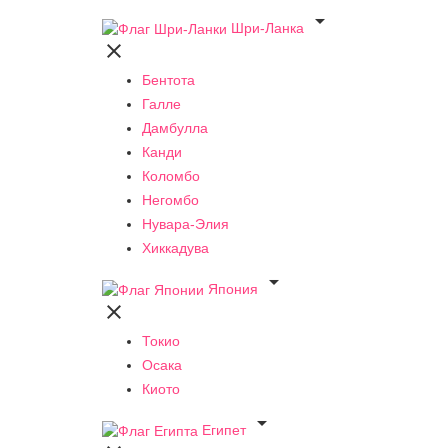

Шри-Ланка

Бентота
Галле
Дамбулла
Канди
Коломбо
Негомбо
Нувара-Элия
Хиккадува

Япония

Токио
Осака
Киото

Египет