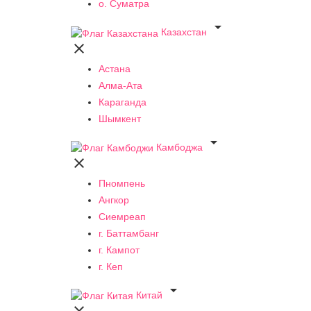
о. Суматра

Казахстан

Астана
Алма-Ата
Караганда
Шымкент

Камбоджа

Пномпень
Ангкор
Сиемреап
г. Баттамбанг
г. Кампот
г. Кеп

Китай