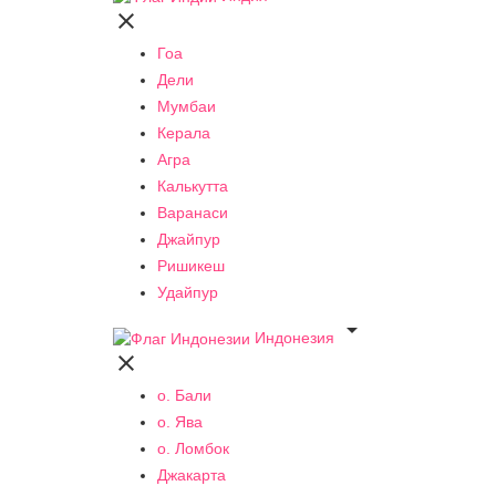

Гоа
Дели
Мумбаи
Керала
Агра
Калькутта
Варанаси
Джайпур
Ришикеш
Удайпур

Индонезия

о. Бали
о. Ява
о. Ломбок
Джакарта