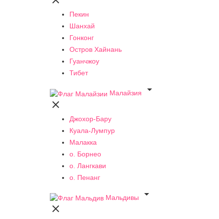

Пекин
Шанхай
Гонконг
Остров Хайнань
Гуанчжоу
Тибет

Малайзия

Джохор-Бару
Куала-Лумпур
Малакка
о. Борнео
о. Лангкави
о. Пенанг

Мальдивы
