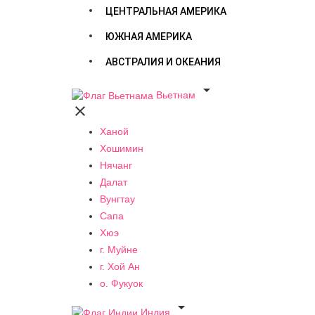
ЦЕНТРАЛЬНАЯ АМЕРИКА
ЮЖНАЯ АМЕРИКА
АВСТРАЛИЯ И ОКЕАНИЯ

Вьетнам

Ханой
Хошимин
Нячанг
Далат
Вунгтау
Сапа
Хюэ
г. Муйне
г. Хой Ан
о. Фукуок

Индия