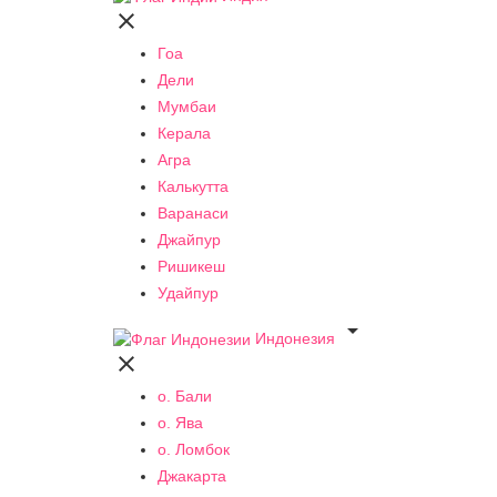

Гоа
Дели
Мумбаи
Керала
Агра
Калькутта
Варанаси
Джайпур
Ришикеш
Удайпур

Индонезия

о. Бали
о. Ява
о. Ломбок
Джакарта