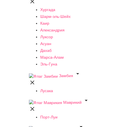

Хургада
Шарм-эль-Шейх
Каир
Александрия
Луксор
Асуан
Дахаб
Марса-Алам
Эль-Гуна

Замбия

Лусака

Маврикий

Порт-Луи
