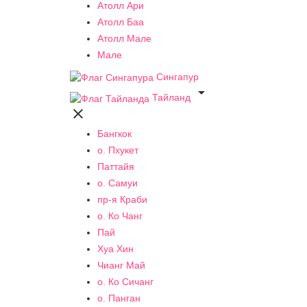
Атолл Ари
Атолл Баа
Атолл Мале
Мале
Сингапур

Тайланд

Бангкок
о. Пхукет
Паттайя
о. Самуи
пр-я Краби
о. Ко Чанг
Пай
Хуа Хин
Чианг Май
о. Ко Сичанг
о. Панган