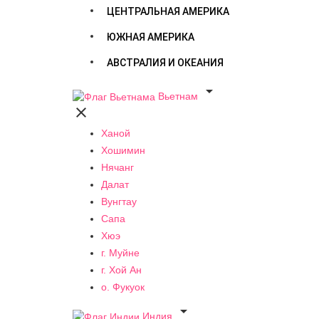
ЦЕНТРАЛЬНАЯ АМЕРИКА
ЮЖНАЯ АМЕРИКА
АВСТРАЛИЯ И ОКЕАНИЯ

Вьетнам

Ханой
Хошимин
Нячанг
Далат
Вунгтау
Сапа
Хюэ
г. Муйне
г. Хой Ан
о. Фукуок

Индия