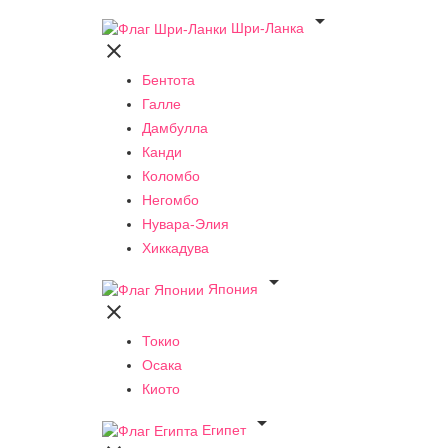

Шри-Ланка

Бентота
Галле
Дамбулла
Канди
Коломбо
Негомбо
Нувара-Элия
Хиккадува

Япония

Токио
Осака
Киото

Египет