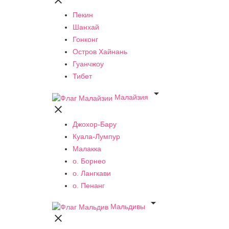

Пекин
Шанхай
Гонконг
Остров Хайнань
Гуанчжоу
Тибет

Малайзия

Джохор-Бару
Куала-Лумпур
Малакка
о. Борнео
о. Лангкави
о. Пенанг

Мальдивы
