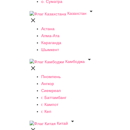
о. Суматра

Казахстан

Астана
Алма-Ата
Караганда
Шымкент

Камбоджа

Пномпень
Ангкор
Сиемреап
г. Баттамбанг
г. Кампот
г. Кеп

Китай