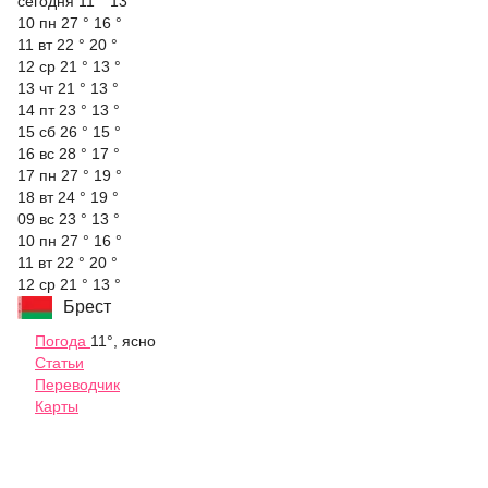
cегодня
11 °
13 °
10 пн
27 °
16 °
11 вт
22 °
20 °
12 ср
21 °
13 °
13 чт
21 °
13 °
14 пт
23 °
13 °
15 сб
26 °
15 °
16 вс
28 °
17 °
17 пн
27 °
19 °
18 вт
24 °
19 °
09 вс
23 °
13 °
10 пн
27 °
16 °
11 вт
22 °
20 °
12 ср
21 °
13 °
Брест
Погода
11°, ясно
Статьи
Переводчик
Карты