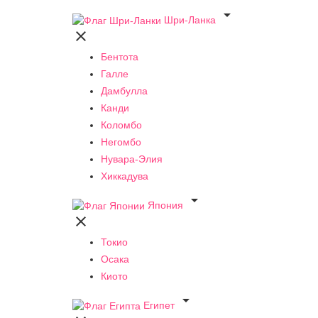

Шри-Ланка

Бентота
Галле
Дамбулла
Канди
Коломбо
Негомбо
Нувара-Элия
Хиккадува

Япония

Токио
Осака
Киото

Египет