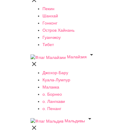

Пекин
Шанхай
Гонконг
Остров Хайнань
Гуанчжоу
Тибет

Малайзия

Джохор-Бару
Куала-Лумпур
Малакка
о. Борнео
о. Лангкави
о. Пенанг

Мальдивы
