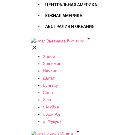
ЦЕНТРАЛЬНАЯ АМЕРИКА
ЮЖНАЯ АМЕРИКА
АВСТРАЛИЯ И ОКЕАНИЯ

Вьетнам

Ханой
Хошимин
Нячанг
Далат
Вунгтау
Сапа
Хюэ
г. Муйне
г. Хой Ан
о. Фукуок

Индия