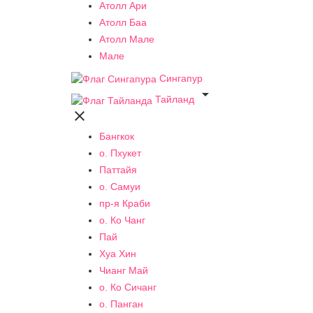
Атолл Ари
Атолл Баа
Атолл Мале
Мале
Сингапур

Тайланд

Бангкок
о. Пхукет
Паттайя
о. Самуи
пр-я Краби
о. Ко Чанг
Пай
Хуа Хин
Чианг Май
о. Ко Сичанг
о. Панган