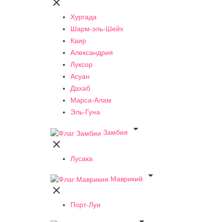

Хургада
Шарм-эль-Шейх
Каир
Александрия
Луксор
Асуан
Дахаб
Марса-Алам
Эль-Гуна

Замбия

Лусака

Маврикий

Порт-Луи
