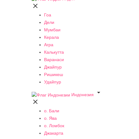

Гоа
Дели
Мумбаи
Керала
Агра
Калькутта
Варанаси
Джайпур
Ришикеш
Удайпур

Индонезия

о. Бали
о. Ява
о. Ломбок
Джакарта