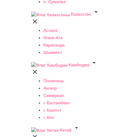
о. Суматра

Казахстан

Астана
Алма-Ата
Караганда
Шымкент

Камбоджа

Пномпень
Ангкор
Сиемреап
г. Баттамбанг
г. Кампот
г. Кеп

Китай