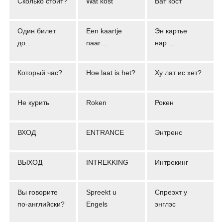
Сколько стоит?
Wat kost
Ват кост
Один билет
Een kaartje
Эн картье
до…
naar…
нар…
Который час?
Hoe laat is het?
Ху лат ис хет?
Не курить
Roken
Рокен
ВХОД
ENTRANCE
Энтренс
ВЫХОД
INTREKKING
Интрекинг
Вы говорите
Spreekt u
Спреэхт у
по-английски?
Engels
энглэс