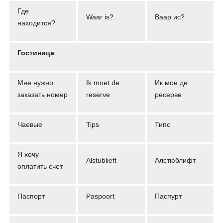
Где
Waar is?
Ваар ис?
находится?
Гостиница
Мне нужно
Ik moet de
Ик мое де
заказать номер
reserve
ресерве
Чаевые
Tips
Типс
Я хочу
Alstublieft
Алстюблифт
оплатить счет
Паспорт
Paspoort
Паспурт