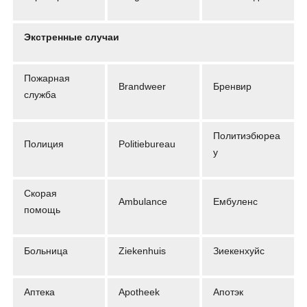
Экстренные случаи
Пожарная
Brandweer
Бренвир
служба
Политиэбюреа
Полиция
Politiebureau
у
Скорая
Ambulance
Ембуленс
помощь
Больница
Ziekenhuis
Зиекенхуйс
Аптека
Apotheek
Апотэк