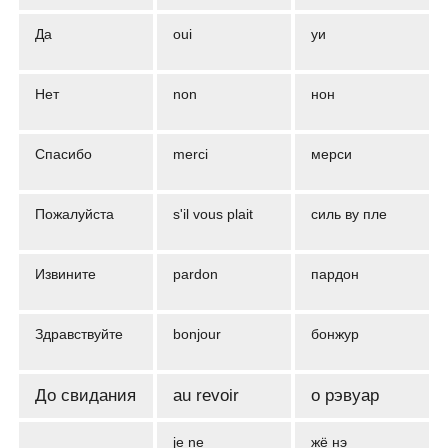
Да
oui
уи
Нет
non
нон
Спасибо
merci
мерси
Пожалуйста
s'il vous plait
силь ву пле
Извините
pardon
пардон
Здравствуйте
bonjour
бонжур
До свидания
au revoir
о рэвуар
je ne
жё нэ