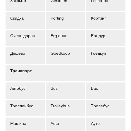
Закрыто
Gesloten
Гэслотэн
Скидка
Korting
Кортинг
Очень дорого
Erg duur
Ерг дур
Дешево
Goedkoop
Гоедкуп
Транспорт
Автобус
Bus
Бас
Троллейбус
Trolleybus
Tролебус
Машина
Auto
Ауто