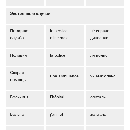
Экстренные случаи
Пожарная
le service
лё сервис
служба
d'incendie
динсанди
Полиция
la police
ля полис
Скорая
une ambulance
ун амбюланс
помощь
Больница
l'hôpital
опиталь
Больно
j'ai mal
же маль