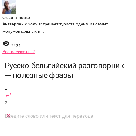
Оксана Бойко
Антверпен с ходу встречает туриста одним из самых
монументальных и...

7424
Все рассказы 7
Русско-бельгийский разговорник
— полезные фразы
1

2

Введите слово или текст для перевода