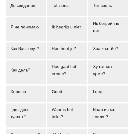
До свидания
Tot ziens
Тот зиенс
Ик бегрейп ю
Я не понимаю
Ik begrijp u niet
нит
Как Вас зовут?
Hoe heet je?
Хоэ хеэт йе?
Hoe gaat het
Ху гат хет
Как дела?
ermee?
эрме?
Хорошо
Goed
Гоед
Где здесь
Waar is het
Ваар ис хэт
туалет?
toilet?
тоилэт?