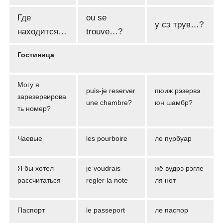
Где
ou se
у сэ трув…?
находится…
trouve…?
Гостиница
Могу я
puis-je reserver
пюиж рэзервэ
зарезервирова
une chambre?
юн шамбр?
ть номер?
Чаевые
les pourboire
ле пурбуар
Я бы хотел
je voudrais
жё вудрэ рэгле
рассчитаться
regler la note
ля нот
Паспорт
le passeport
ле паспор