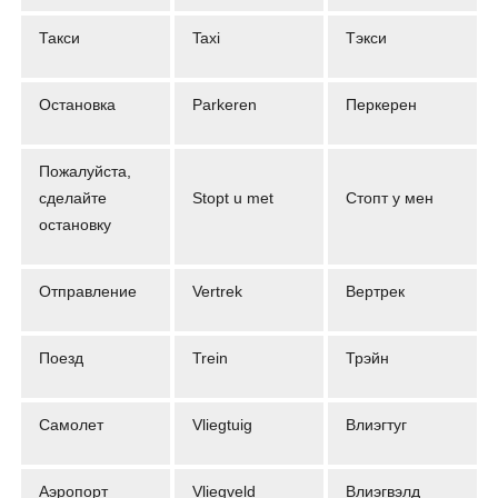
Такси
Taxi
Тэкси
Остановка
Parkeren
Перкерен
Пожалуйста,
сделайте
Stopt u met
Стопт у мен
остановку
Отправление
Vertrek
Вертрек
Поезд
Trein
Трэйн
Самолет
Vliegtuig
Влиэгтуг
Аэропорт
Vliegveld
Влиэгвэлд