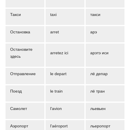
Такси
taxi
такси
Остановка
arret
арэ
Остановите
arretez ici
арэтэ иси
здесь
Отправление
le depart
лё депар
Поезд
le train
лё тран
Самолет
l'avion
льевьен
Аэропорт
l'aéroport
льеропорт