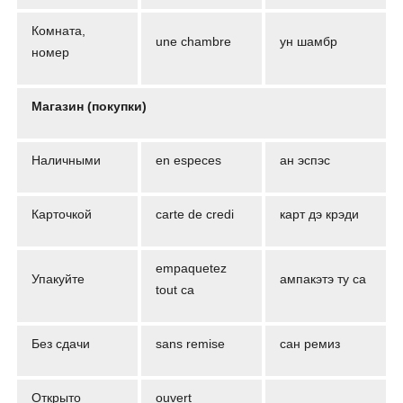
Комната,
une chambre
ун шамбр
номер
Магазин (покупки)
Наличными
en especes
ан эспэс
Карточкой
carte de credi
карт дэ крэди
empaquetez
Упакуйте
ампакэтэ ту са
tout ca
Без сдачи
sans remise
сан ремиз
Открыто
ouvert