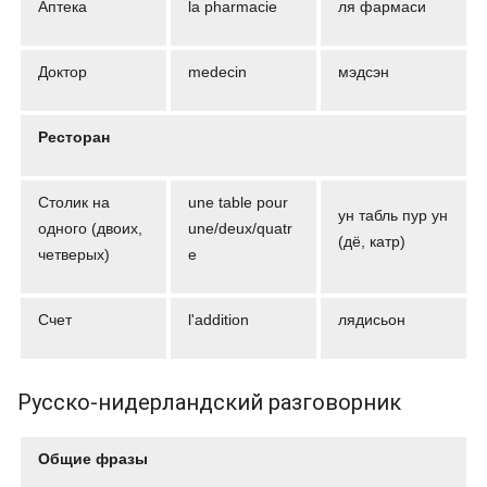
Аптека
la pharmacie
ля фармаси
Доктор
medecin
мэдсэн
Ресторан
Столик на
une table pour
ун табль пур ун
одного (двоих,
une/deux/quatr
(дё, катр)
четверых)
e
Счет
l'addition
лядисьон
Русско-нидерландский разговорник
Общие фразы