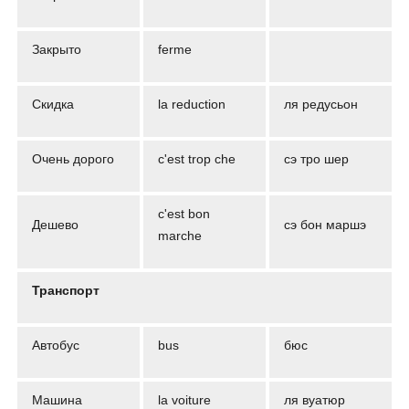
Закрыто
ferme
Скидка
la reduction
ля редусьон
Очень дорого
c'est trop che
сэ тро шер
c'est bon
Дешево
сэ бон маршэ
marche
Транспорт
Автобус
bus
бюс
Машина
la voiture
ля вуатюр