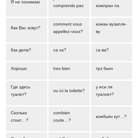
Я не понимаю
comprends pas
компран па
comment vous
коман вузапле-
Как Вас зовут?
appellez-vous?
ву
Как дела?
ca va?
са ва?
Хорошо
tres bien
трэ бьен
Где здесь
у иси ля
ou ici la toilette?
туалет?
туаллет?
Сколько
combien
комбьян кут…?
стоит…?
coute…?