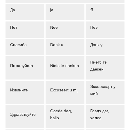
Да
ja
Я
Нет
Nee
Неэ
Спасибо
Dank u
Данк у
Ниетс тэ
Пожалуйста
Niets te danken
данкен
Экскюсеэрт у
Извините
Excuseert u mij
мий
Goede dag,
Гоэдэ даг,
Здравствуйте
hallo
халло