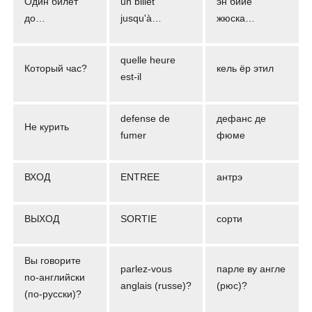
Один билет
un billet
эн бийе
до…
jusqu'à…
жюска…
quelle heure
Который час?
кель ёр этил
est-il
defense de
дефанс де
Не курить
fumer
фюме
ВХОД
ENTREE
антрэ
ВЫХОД
SORTIE
сорти
Вы говорите
parlez-vous
парле ву англе
по-английски
anglais (russe)?
(рюс)?
(по-русски)?