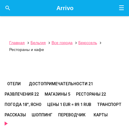
☰

Arrivo
Главная
Бельгия
Все города
Брюссель




Рестораны и кафе
ОТЕЛИ
ДОСТОПРИМЕЧАТЕЛЬНОСТИ
21
РАЗВЛЕЧЕНИЯ
22
МАГАЗИНЫ
5
РЕСТОРАНЫ
22
ПОГОДА
18°, ЯСНО
ЦЕНЫ
1 EUR = 89.1 RUB
ТРАНСПОРТ
РАССКАЗЫ
ШОППИНГ
ПЕРЕВОДЧИК
КАРТЫ
