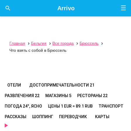
☰

Arrivo
Главная
Бельгия
Все города
Брюссель




Что взять с собой в Брюссель
ОТЕЛИ
ДОСТОПРИМЕЧАТЕЛЬНОСТИ
21
РАЗВЛЕЧЕНИЯ
22
МАГАЗИНЫ
5
РЕСТОРАНЫ
22
ПОГОДА
24°, ЯСНО
ЦЕНЫ
1 EUR = 89.1 RUB
ТРАНСПОРТ
РАССКАЗЫ
ШОППИНГ
ПЕРЕВОДЧИК
КАРТЫ
