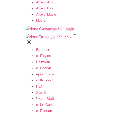
Атолл Ари
Атолл Баа
Атолл Мале
Мале
Сингапур

Тайланд

Бангкок
о. Пхукет
Паттайя
о. Самуи
пр-я Краби
о. Ко Чанг
Пай
Хуа Хин
Чианг Май
о. Ко Сичанг
о. Панган