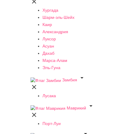

Хургада
Шарм-эль-Шейх
Каир
Александрия
Луксор
Асуан
Дахаб
Марса-Алам
Эль-Гуна

Замбия

Лусака

Маврикий

Порт-Луи
