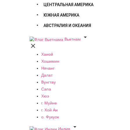
ЦЕНТРАЛЬНАЯ АМЕРИКА
ЮЖНАЯ АМЕРИКА
АВСТРАЛИЯ И ОКЕАНИЯ

Вьетнам

Ханой
Хошимин
Нячанг
Далат
Вунгтау
Сапа
Хюэ
г. Муйне
г. Хой Ан
о. Фукуок

Индия