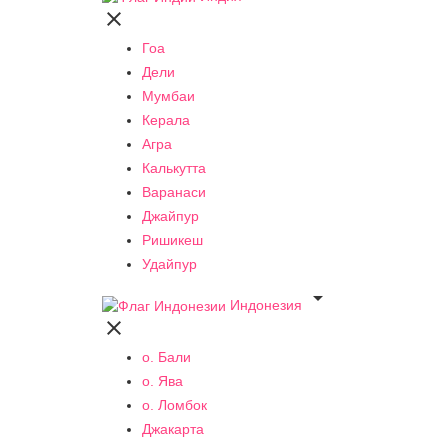

Гоа
Дели
Мумбаи
Керала
Агра
Калькутта
Варанаси
Джайпур
Ришикеш
Удайпур

Индонезия

о. Бали
о. Ява
о. Ломбок
Джакарта