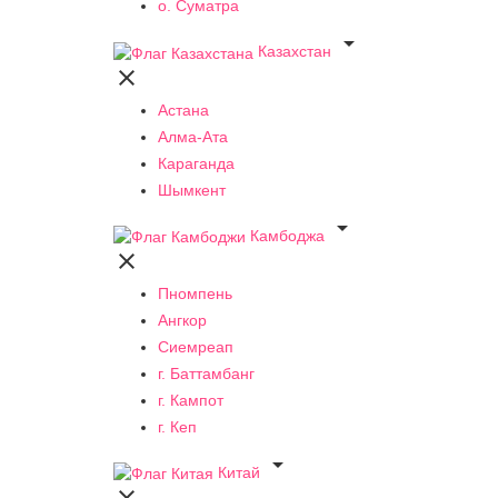
о. Суматра

Казахстан

Астана
Алма-Ата
Караганда
Шымкент

Камбоджа

Пномпень
Ангкор
Сиемреап
г. Баттамбанг
г. Кампот
г. Кеп

Китай