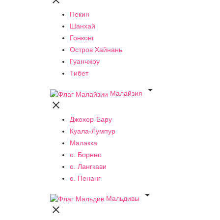

Пекин
Шанхай
Гонконг
Остров Хайнань
Гуанчжоу
Тибет

Малайзия

Джохор-Бару
Куала-Лумпур
Малакка
о. Борнео
о. Лангкави
о. Пенанг

Мальдивы
