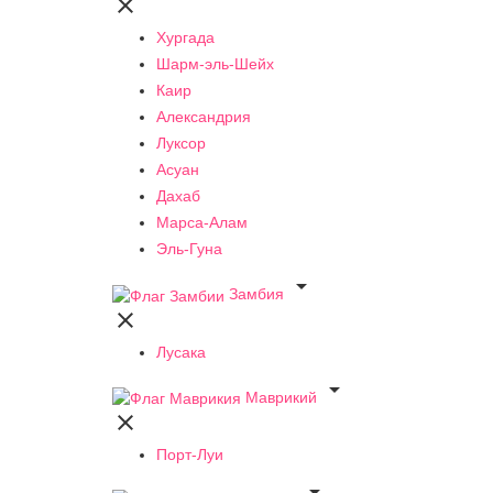

Хургада
Шарм-эль-Шейх
Каир
Александрия
Луксор
Асуан
Дахаб
Марса-Алам
Эль-Гуна

Замбия

Лусака

Маврикий

Порт-Луи
