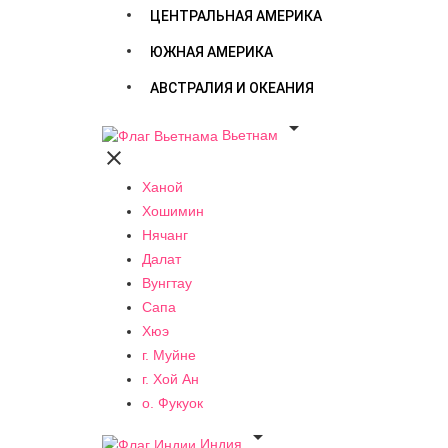
ЦЕНТРАЛЬНАЯ АМЕРИКА
ЮЖНАЯ АМЕРИКА
АВСТРАЛИЯ И ОКЕАНИЯ

Вьетнам

Ханой
Хошимин
Нячанг
Далат
Вунгтау
Сапа
Хюэ
г. Муйне
г. Хой Ан
о. Фукуок

Индия