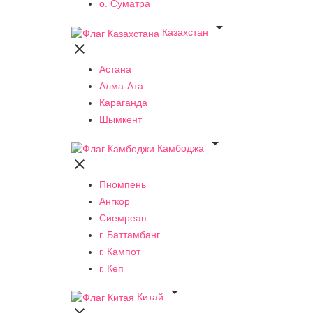
о. Суматра

Казахстан

Астана
Алма-Ата
Караганда
Шымкент

Камбоджа

Пномпень
Ангкор
Сиемреап
г. Баттамбанг
г. Кампот
г. Кеп

Китай