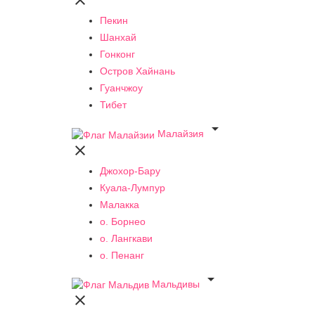

Пекин
Шанхай
Гонконг
Остров Хайнань
Гуанчжоу
Тибет

Малайзия

Джохор-Бару
Куала-Лумпур
Малакка
о. Борнео
о. Лангкави
о. Пенанг

Мальдивы
