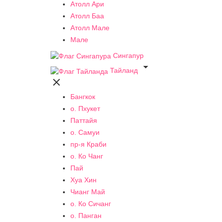
Атолл Ари
Атолл Баа
Атолл Мале
Мале
Сингапур

Тайланд

Бангкок
о. Пхукет
Паттайя
о. Самуи
пр-я Краби
о. Ко Чанг
Пай
Хуа Хин
Чианг Май
о. Ко Сичанг
о. Панган