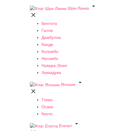

Шри-Ланка

Бентота
Галле
Дамбулла
Канди
Коломбо
Негомбо
Нувара-Элия
Хиккадува

Япония

Токио
Осака
Киото

Египет