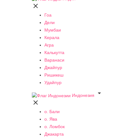

Гоа
Дели
Мумбаи
Керала
Агра
Калькутта
Варанаси
Джайпур
Ришикеш
Удайпур

Индонезия

о. Бали
о. Ява
о. Ломбок
Джакарта