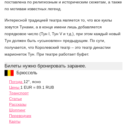
поставлена по религиозным и историческим сюжетам, а также
по мотивам известных легенд.
Интересной традицией театра является то, что все куклы
зовутся Тунами, а в конце имени лишь добавляется
порядковое число (Тун I, Тун V и т.д.), при этом каждый новый
Тун должен быть «усыновлен» предыдущим. По сути,
получается, что Королевский театр – это театр династии
марионеток Тун. При театре работает буфет.
Билеты нужно бронировать заранее.
Брюссель
Погода
12°, ясно
Цены
1 EUR = 89.1 RUB
Транспорт
Статьи
Рассказы
Шоппинг
Переводчик
Карты