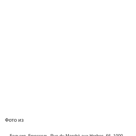
Фото
из
Бельгия, Брюссель, Rue du Marchè aux Herbes, 66, 1000