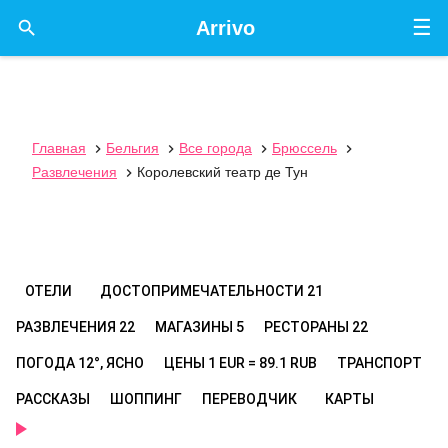
☰

Arrivo
Главная
Бельгия
Все города
Брюссель




Развлечения
Королевский театр де Тун

ОТЕЛИ
ДОСТОПРИМЕЧАТЕЛЬНОСТИ
21
РАЗВЛЕЧЕНИЯ
22
МАГАЗИНЫ
5
РЕСТОРАНЫ
22
ПОГОДА
12°, ЯСНО
ЦЕНЫ
1 EUR = 89.1 RUB
ТРАНСПОРТ
РАССКАЗЫ
ШОППИНГ
ПЕРЕВОДЧИК
КАРТЫ
