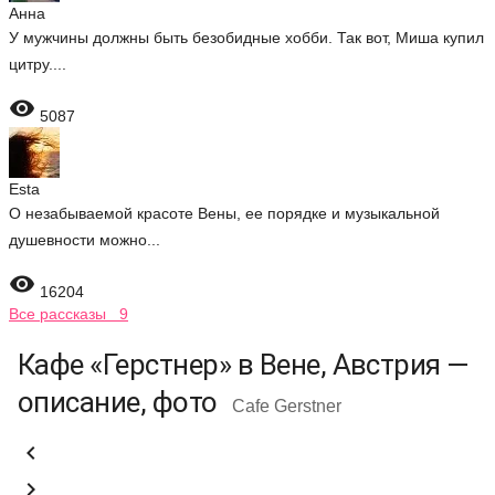
Анна
У мужчины должны быть безобидные хобби. Так вот, Миша купил
цитру....

5087
Esta
О незабываемой красоте Вены, ее порядке и музыкальной
душевности можно...

16204
Все рассказы 9
Кафе «Герстнер» в Вене, Австрия —
описание, фото
Cafe Gerstner

