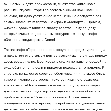
вишневый, и даже абрикосовый, множество капкейков с
разными вкусами, торты со всевозможными начинками, и
конечно, ни одно уважающее кафе Вены не обойдется без
самых знаменитых тортов «Захера» и «Моцарта». Причем,
«Захер» здесь готовят по своему собственному рецепту,
который считается достойным конкурентом торту в кафе
«Захер» и кондитерской Demel.
Так как кафе «Герстнер» очень популярно среди туристов, да
и находится оно в самом центре австрийской столицы, народу
здесь всегда полно. Бронировать столик не надо, очередей на
вход обычно нет, а если и придется подождать, то недолго. К
счастью, на качестве сервиса, обслуживания и на вкусе блюд
такое внимание со стороны туристов никак не отразилось –
все на высоте! А вот цены из-за такой популярности марки
довольно высоки: один тортик и одно кофе могут обойтись
приблизительно в 15 евро, что немало. Но как только
попадаешь в кафе «Герстнер» и пробуешь эти удивительные
десерты, тут же забываешь про цены – настолько это вкусно.