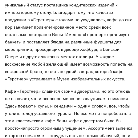
уникальный статус поставщика кондитерских изделий к
императорскому столу. Благодаря тому, что качество
продукции в «Герстнер» с годами не ухудшалось, кафе до сих
пор занимает привилегированное место среди всех
остальных ресторанов Вены. Именно «Герстнер» организует
банкеты и поставляет блюда на различные фуршеты для
мероприятий, проходящих в дворце Хофбург, в Венской
Опере и в других знаковых местах столицы. А каждое
воскресение любой желающий имеет возможность попасть на
воскресный бранч, то есть поздний завтрак, который кафе
«Герстнер» устраивает в Музее изобразительных искусств.
Кафе «Герстнер» славится своими десертами, но это отнюдь
не означает, что и основное меню не заслуживает внимания.
Здесь подают и супы, и сендвичи – одним словом, все, чтобы
утолить голод уставшего туриста. Но все же не попробовать в
этом классическом кафе Вены кофе с десертом было бы
просто-напросто огромным упущением. Ассортимент выпечки
и тортов впечатляет: штрудель есть не только яблочный, но и