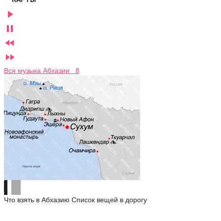




Вся музыка Абхазии 8
Что взять в Абхазию
Список вещей в дорогу