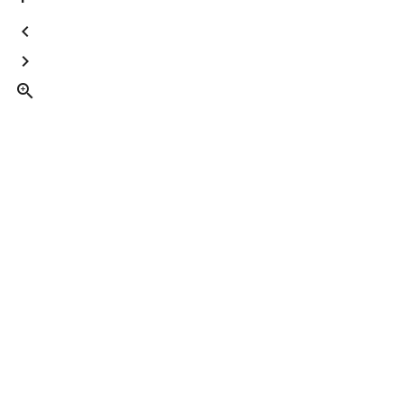


