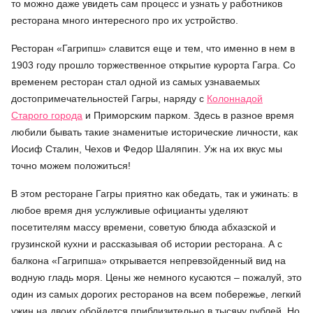
то можно даже увидеть сам процесс и узнать у работников
ресторана много интересного про их устройство.
Ресторан «Гагрипш» славится еще и тем, что именно в нем в
1903 году прошло торжественное открытие курорта Гагра. Со
временем ресторан стал одной из самых узнаваемых
достопримечательностей Гагры, наряду с
Колоннадой
Старого города
и Приморским парком. Здесь в разное время
любили бывать такие знаменитые исторические личности, как
Иосиф Сталин, Чехов и Федор Шаляпин. Уж на их вкус мы
точно можем положиться!
В этом ресторане Гагры приятно как обедать, так и ужинать: в
любое время дня услужливые официанты уделяют
посетителям массу времени, советую блюда абхазской и
грузинской кухни и рассказывая об истории ресторана. А с
балкона «Гагрипша» открывается непревзойденный вид на
водную гладь моря. Цены же немного кусаются – пожалуй, это
один из самых дорогих ресторанов на всем побережье, легкий
ужин на двоих обойдется приблизительно в тысячу рублей. Но