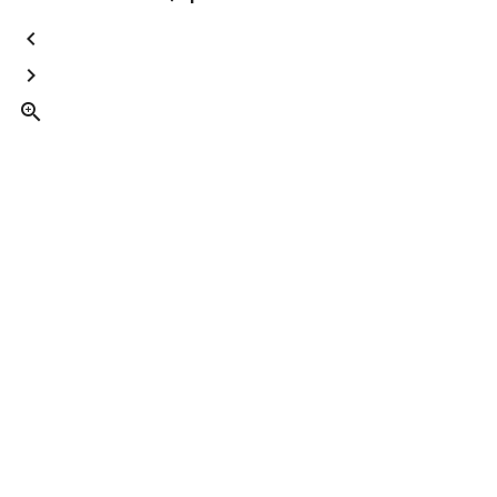


