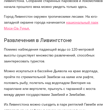
Ливингстона. Собрание старинных паровозов и локомотивов
начала прошлого века можно увидеть только здесь.
Город Ливингстон окружен тропическими лесами. На юго-
западной окраине города начинается
национальный парк
Моси-Оа-Тунья.
Развлечения в Ливингстоне
Помимо наблюдения падающей воды со 120-метровой
высоты существует множество развлечений, способных
заинтересовать туристов.
Можно искупаться в бассейне Дьявола на краю водопада,
пройти по стремительной Замбези на каяке или рафте,
половить рыбу, полетать над водопадом Виктория на
параплане или вертолете, прыгнуть с тарзанкой с моста
между двумя государствами Замбией и Зимбабве.
Из Ливингстона можно съездить в парк рептилий Гвембе или