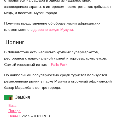
отправиться на сафари в одном из национальных
заповедников страны, с интересом посмотреть, как добывают
медь, и посетить музеи города.
Получить представление об образе жизни африканских
племен можно в
деревне вождя Мукуни
.
Шопинг
В Ливингстоне есть несколько крупных супермаркетов,
ресторанов с национальной кухней и торговых комплексов.
Самый известный из них –
Falls Park
.
Но наибольшей популярностью среди туристов пользуются
ремесленные рынки в парке Мукуни и огромный африканский
базар Марамба в центре города.
Замбия
Виза
Погода
Цены
1 ZMK = 0.01 RUB