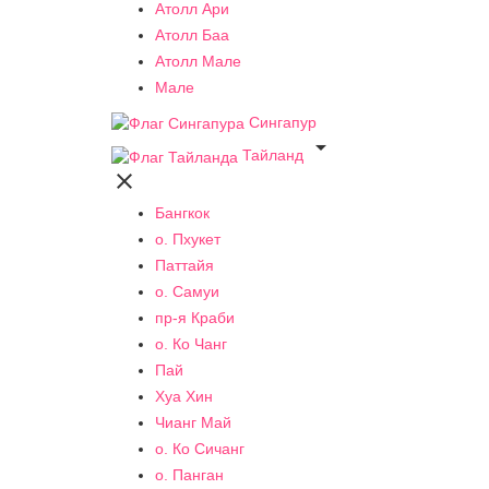
Атолл Ари
Атолл Баа
Атолл Мале
Мале
Сингапур

Тайланд

Бангкок
о. Пхукет
Паттайя
о. Самуи
пр-я Краби
о. Ко Чанг
Пай
Хуа Хин
Чианг Май
о. Ко Сичанг
о. Панган