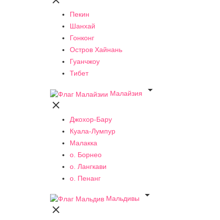

Пекин
Шанхай
Гонконг
Остров Хайнань
Гуанчжоу
Тибет

Малайзия

Джохор-Бару
Куала-Лумпур
Малакка
о. Борнео
о. Лангкави
о. Пенанг

Мальдивы
