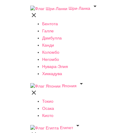

Шри-Ланка

Бентота
Галле
Дамбулла
Канди
Коломбо
Негомбо
Нувара-Элия
Хиккадува

Япония

Токио
Осака
Киото

Египет