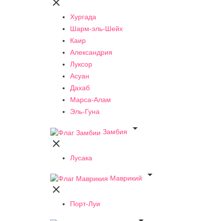

Хургада
Шарм-эль-Шейх
Каир
Александрия
Луксор
Асуан
Дахаб
Марса-Алам
Эль-Гуна

Замбия

Лусака

Маврикий

Порт-Луи
