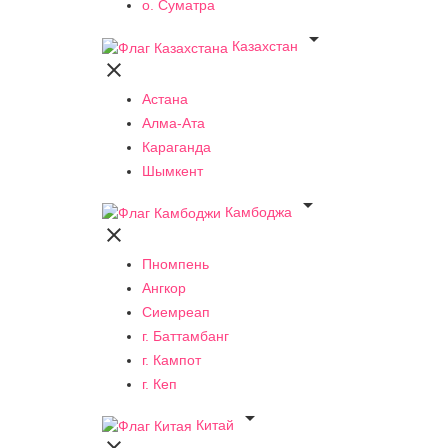
о. Суматра

Казахстан

Астана
Алма-Ата
Караганда
Шымкент

Камбоджа

Пномпень
Ангкор
Сиемреап
г. Баттамбанг
г. Кампот
г. Кеп

Китай