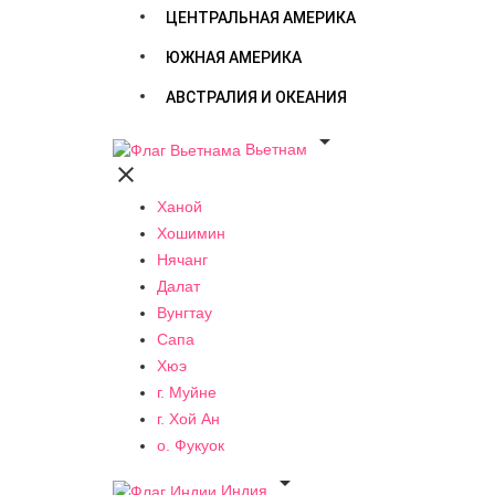
ЦЕНТРАЛЬНАЯ АМЕРИКА
ЮЖНАЯ АМЕРИКА
АВСТРАЛИЯ И ОКЕАНИЯ

Вьетнам

Ханой
Хошимин
Нячанг
Далат
Вунгтау
Сапа
Хюэ
г. Муйне
г. Хой Ан
о. Фукуок

Индия