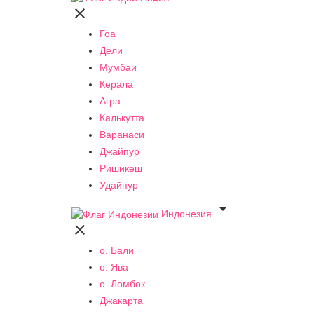

Гоа
Дели
Мумбаи
Керала
Агра
Калькутта
Варанаси
Джайпур
Ришикеш
Удайпур

Индонезия

о. Бали
о. Ява
о. Ломбок
Джакарта